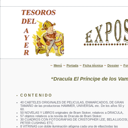
~
~
~
~
~
Menú
Portada
Ficha técnica
Dossier
Fo
“Dracula El Príncipe de los Va
C O N T E N I D O
40 CARTELES ORIGINALES DE PELICULAS, ENMARCADOS, DE GRAN
TAMAÑO de las productoras HAMMER, UNIVERSAL etc. De los años 50 y
60.
50 NOVELAS Y LIBROS originales de Bram Stoker, relativos a DRACULA,.
57 objetos relativos a la novela de Dracula de Bram Stoker.
30 CUADROS CON FOTOGRAFIAS DE CRISTOPHER LEE, BELA LUGOSI,
PETER CUSHING ETC.
8 VITRINAS con doble iluminación alógena cada una de ellas(todas las