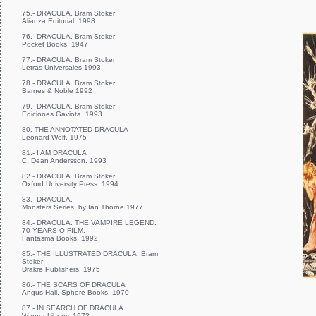
75.- DRACULA. Bram Stoker
Alianza Editorial. 1998
76.- DRACULA. Bram Stoker
Pocket Books. 1947
77.- DRACULA. Bram Stoker
Letras Universales 1993
78.- DRACULA. Bram Stoker
Barnes & Noble 1992
79,- DRACULA. Bram Stoker
Ediciones Gaviota. 1993
80.-THE ANNOTATED DRACULA
Leonard Wolf, 1975
81.- I AM DRACULA
C. Dean Andersson. 1993
82.- DRACULA. Bram Stoker
Oxford University Press. 1994
83.- DRACULA.
Monsters Series, by Ian Thorne 1977
84.- DRACULA. THE VAMPIRE LEGEND.
70 YEARS O FILM.
Fantasma Books. 1992
85.- THE ILLUSTRATED DRACULA. Bram
Stoker
Drakre Publishers. 1975
86.- THE SCARS OF DRACULA
Angus Hall. Sphere Books. 1970
87.- IN SEARCH OF DRACULA
Warner Library. 1972