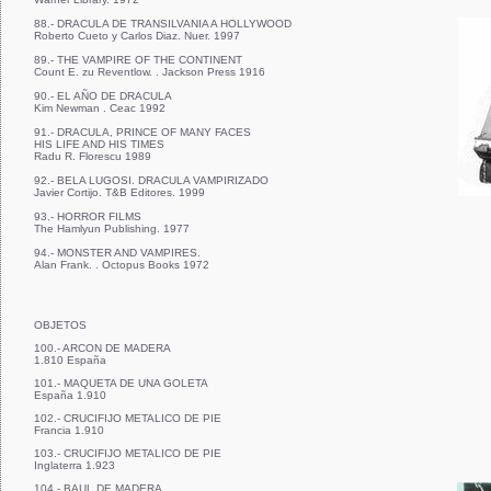
88.- DRACULA DE TRANSILVANIA A HOLLYWOOD
Roberto Cueto y Carlos Diaz. Nuer. 1997
89.- THE VAMPIRE OF THE CONTINENT
Count E. zu Reventlow. . Jackson Press 1916
90.- EL AÑO DE DRACULA
Kim Newman . Ceac 1992
91.- DRACULA, PRINCE OF MANY FACES
HIS LIFE AND HIS TIMES
Radu R. Florescu 1989
92.- BELA LUGOSI. DRACULA VAMPIRIZADO
Javier Cortijo. T&B Editores. 1999
93.- HORROR FILMS
The Hamlyun Publishing. 1977
94.- MONSTER AND VAMPIRES.
Alan Frank. . Octopus Books 1972
OBJETOS
100.- ARCON DE MADERA
1.810 España
101.- MAQUETA DE UNA GOLETA
España 1.910
102.- CRUCIFIJO METALICO DE PIE
Francia 1.910
103.- CRUCIFIJO METALICO DE PIE
Inglaterra 1.923
104.- BAUL DE MADERA