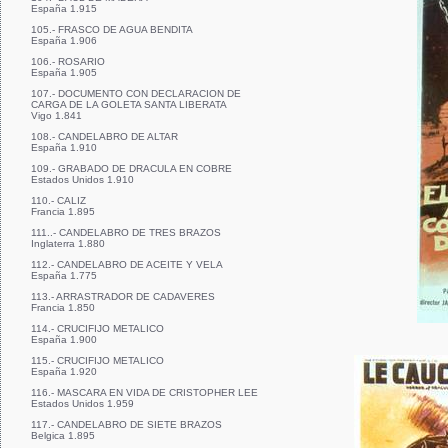
España 1.915
105.- FRASCO DE AGUA BENDITA
España 1.906
106.- ROSARIO
España 1.905
107.- DOCUMENTO CON DECLARACION DE
CARGA DE LA GOLETA SANTA LIBERATA
Vigo 1.841
108.- CANDELABRO DE ALTAR
España 1.910
109.- GRABADO DE DRACULA EN COBRE
Estados Unidos 1.910
110.- CALIZ
Francia 1.895
111..- CANDELABRO DE TRES BRAZOS
Inglaterra 1.880
112.- CANDELABRO DE ACEITE Y VELA
España 1.775
113.- ARRASTRADOR DE CADAVERES
Francia 1.850
114.- CRUCIFIJO METALICO
España 1.900
115.- CRUCIFIJO METALICO
España 1.920
116.- MASCARA EN VIDA DE CRISTOPHER LEE
Estados Unidos 1.959
117.- CANDELABRO DE SIETE BRAZOS
Belgica 1.895