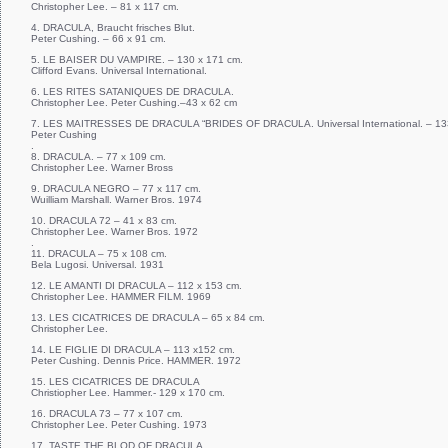
Christopher Lee. – 81 x 117 cm.
4. DRACULA, Braucht frisches Blut.
Peter Cushing. – 66 x 91 cm.
5. LE BAISER DU VAMPIRE. – 130 x 171 cm.
Clifford Evans. Universal International.
6. LES RITES SATANIQUES DE DRACULA.
Christopher Lee. Peter Cushing.–43 x 62 cm
7. LES MAITRESSES DE DRACULA “BRIDES OF DRACULA. Universal International. – 13
Peter Cushing
.
8. DRACULA. – 77 x 109 cm.
Christopher Lee. Warner Bross
9. DRACULA NEGRO – 77 x 117 cm.
Wuilliam Marshall. Warner Bros. 1974
10. DRACULA 72 – 41 x 83 cm.
Christopher Lee. Warner Bros. 1972
.
11. DRACULA – 75 x 108 cm.
Bela Lugosi. Universal. 1931
12. LE AMANTI DI DRACULA – 112 x 153 cm.
Christopher Lee. HAMMER FILM. 1969
13. LES CICATRICES DE DRACULA – 65 x 84 cm.
Christopher Lee.
14. LE FIGLIE DI DRACULA – 113 x152 cm.
Peter Cushing. Dennis Price. HAMMER. 1972
15. LES CICATRICES DE DRACULA
Christiopher Lee. Hammer.- 129 x 170 cm.
16. DRACULA 73 – 77 x 107 cm.
Christopher Lee. Peter Cushing. 1973
17. TASTE THE BLOD OF DRACULA