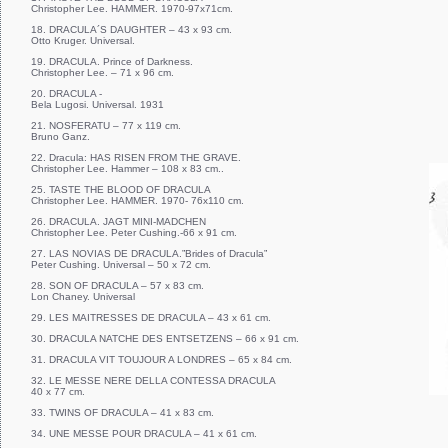
Christopher Lee. HAMMER. 1970-97x71cm.
18. DRACULA´S DAUGHTER – 43 x 93 cm.
Otto Kruger. Universal.
19. DRACULA. Prince of Darkness.
Christopher Lee. – 71 x 96 cm.
20. DRACULA -
Bela Lugosi. Universal. 1931
21. NOSFERATU – 77 x 119 cm.
Bruno Ganz.
22. Dracula: HAS RISEN FROM THE GRAVE.
Christopher Lee. Hammer – 108 x 83 cm..
25. TASTE THE BLOOD OF DRACULA
Christopher Lee. HAMMER. 1970- 76x110 cm.
26. DRACULA. JAGT MINI-MADCHEN
Christopher Lee. Peter Cushing.-66 x 91 cm.
27. LAS NOVIAS DE DRACULA.”Brides of Dracula”
Peter Cushing. Universal – 50 x 72 cm.
28. SON OF DRACULA – 57 x 83 cm.
Lon Chaney. Universal
29. LES MAITRESSES DE DRACULA – 43 x 61 cm.
30. DRACULA NATCHE DES ENTSETZENS – 66 x 91 cm.
31. DRACULA VIT TOUJOUR A LONDRES – 65 x 84 cm.
32. LE MESSE NERE DELLA CONTESSA DRACULA
40 x 77 cm.
33. TWINS OF DRACULA – 41 x 83 cm.
34. UNE MESSE POUR DRACULA – 41 x 61 cm.