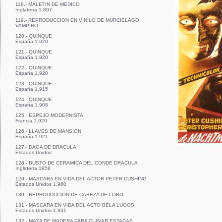
118.- MALETIN DE MEDICO
Inglaterra 1.897
119.- REPRODUCCION EN VINILO DE MURCIELAGO
VAMPIRO
120.- QUINQUE
España 1.920
121.- QUINQUE
España 1.920
122.- QUINQUE
España 1.920
123.- QUINQUE
España 1.915
124.- QUINQUE
España 1.908
125.- ESPEJO MODERNISTA
Francia 1.920
126.- LLAVES DE MANSION
España 1.921
127.- DAGA DE DRACULA
Estados Unidos
128.- BUSTO DE CERAMICA DEL CONDE DRACULA
Inglaterra 1958
129.- MASCARA EN VIDA DEL ACTOR PETER CUSHING
Estados Unidos 1.960
130.- REPRODUCCION DE CABEZA DE LOBO
131.- MASCARA EN VIDA DEL ACTO BELA LUGOSI
Estados Unidos 1.931
132.- MAZA DE MADERA PARA CLAVAR ESTACAS