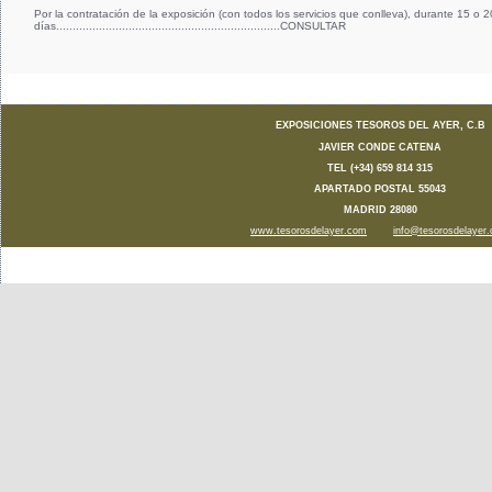
Por la contratación de la exposición (con todos los servicios que conlleva), durante 15 o 2
días....................................................................CONSULTAR
EXPOSICIONES TESOROS DEL AYER, C.B
JAVIER CONDE CATENA
TEL (+34) 659 814 315
APARTADO POSTAL 55043
MADRID 28080
www.tesorosdelayer.com
info@tesorosdelayer