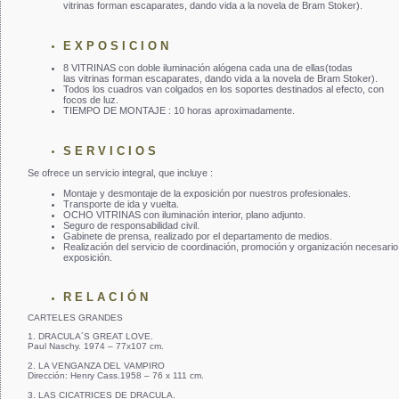
vitrinas forman escaparates, dando vida a la novela de Bram Stoker).
E X P O S I C I O N
8 VITRINAS con doble iluminación alógena cada una de ellas(todas
las vitrinas forman escaparates, dando vida a la novela de Bram Stoker).
Todos los cuadros van colgados en los soportes destinados al efecto, con
focos de luz.
TIEMPO DE MONTAJE : 10 horas aproximadamente.
S E R V I C I O S
Se ofrece un servicio integral, que incluye :
Montaje y desmontaje de la exposición por nuestros profesionales.
Transporte de ida y vuelta.
OCHO VITRINAS con iluminación interior, plano adjunto.
Seguro de responsabilidad civil.
Gabinete de prensa, realizado por el departamento de medios.
Realización del servicio de coordinación, promoción y organización necesario p
exposición.
R E L A C I Ó N
CARTELES GRANDES
1. DRACULA´S GREAT LOVE.
Paul Naschy. 1974 – 77x107 cm.
2. LA VENGANZA DEL VAMPIRO
Dirección: Henry Cass.1958 – 76 x 111 cm.
3. LAS CICATRICES DE DRACULA.