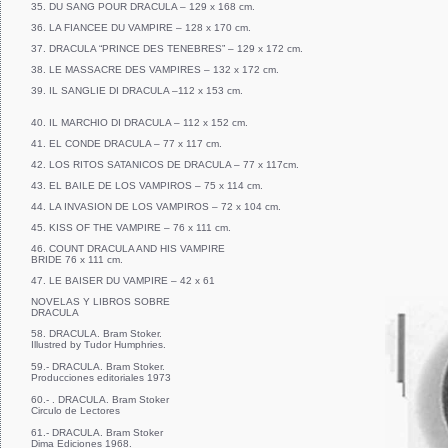
35. DU SANG POUR DRACULA – 129 x 168 cm.
36. LA FIANCEE DU VAMPIRE – 128 x 170 cm.
37. DRACULA “PRINCE DES TENEBRES” – 129 x 172 cm.
38. LE MASSACRE DES VAMPIRES – 132 x 172 cm.
39. IL SANGLIE DI DRACULA –112 x 153 cm.
40. IL MARCHIO DI DRACULA – 112 x 152 cm.
41. EL CONDE DRACULA – 77 x 117 cm.
42. LOS RITOS SATANICOS DE DRACULA – 77 x 117cm.
43. EL BAILE DE LOS VAMPIROS – 75 x 114 cm.
44. LA INVASION DE LOS VAMPIROS – 72 x 104 cm.
45. KISS OF THE VAMPIRE – 76 x 111 cm.
46. COUNT DRACULA AND HIS VAMPIRE
BRIDE 76 x 111 cm.
47. LE BAISER DU VAMPIRE – 42 x 61
NOVELAS Y LIBROS SOBRE
DRACULA
58. DRACULA. Bram Stoker.
Illustred by Tudor Humphries.
59.- DRACULA. Bram Stoker.
Producciones editoriales 1973
60.- . DRACULA. Bram Stoker
Circulo de Lectores
61.- DRACULA. Bram Stoker
Dima Ediciones 1968.