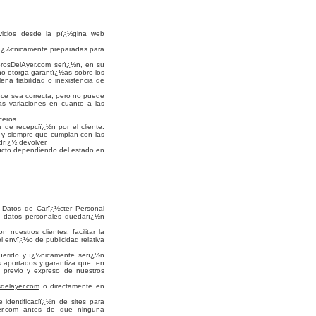
vicios desde la pï¿½gina web
 tï¿½cnicamente preparadas para
orosDelAyer.com serï¿½n, en su
no otorga garantï¿½as sobre los
na fiabilidad o inexistencia de
ece sea correcta, pero no puede
as variaciones en cuanto a las
ceros.
de recepciï¿½n por el cliente.
 y siempre que cumplan con las
rï¿½ devolver.
ducto dependiendo del estado en
 Datos de Carï¿½cter Personal
s datos personales quedarï¿½n
 nuestros clientes, facilitar la
l envï¿½o de publicidad relativa
querido y ï¿½nicamente serï¿½n
s aportados y garantiza que, en
 previo y expreso de nuestros
sdelayer.com
o directamente en
 identificaciï¿½n de sites para
yer.com antes de que ninguna