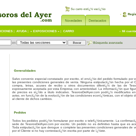
Su carro estï¿½ vacï¿½o
Regís
ICIONES
|
AYUDA
|
« EXPOSICIONES »
|
CARRO
Mi cuent
en
Búsqueda avanzada
Generalidades
Salvo convenio especial constatado por escrito, el envï¿½o del pedido formulado por e
las presentes condiciones generales de venta. Ninguna estipulaciï¿½n hecha por el C
compra, letras, acuses de recibo u otros documentos diferirï¿½ de las de Teso
expresamente aceptada por esta Empresa con anterioridad. La informaciï¿½n que figura 
de precios es sï¿½lo a titulo indicativo. TesorosDelAyer.com podrï¿½ modificarlos e
aviso, en funciï¿½n de la evoluciï¿½n de las condiciones econï¿½micas, con el objeto 
al cliente de dichos cambios.
Pedidos
Todos los pedidos podrï¿½n formularse por escrito o telefï¿½nicamente. La confirmaciï
sede de TesorosDelAyer.com por escrito. Un pedido no es definitivo hasta que es ac
Toda estipulaciï¿½n que derogue o complete las presentes condiciones generales de 
por el Cliente si no hay contestaciï¿½n escrita por parte de ï¿½ste.