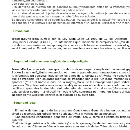
transmisiï¿½n sea enviada.
Con esta tecnologï¿½a:
? la identidad de nuestro site se confirma automï¿½ticamente antes de la transmisiï¿½
los clientes solicitada para completar un pedido online.
? sus datos alcanzan el objetivo deseado o su navegador le notifica (antes de enviar c
que el site puede que no sea seguro y deberï¿½a ser evitado.
Es nuestro compromiso el de seguir las pautas marcadas por la legislaciï¿½n sobre pr
en especial en lo relativo a los derechos de informaciï¿½n, acceso, rectificaciï¿½n y ca
Privacidad
TesorosDelAyer.com cumple con la Ley Orgï¿½nica 15/1999 de 13 de Diciembre,
Carï¿½cter Personal (LOPDP). Te informamos que, mediante la cumplimentaciï¿½n de l
tus datos personales se incorporarï¿½n a nuestros ficheros automatizados con el ï¿
servicio requerido. En todo momento, tienes derecho a acceder a los mismos, rectificarlos
Seguridad mediante tecnologï¿½a de encriptaciï¿½n
TesorosDelAyer.com vela para que tus datos viajen seguros empleando la tecnolog
Socket Layer), estï¿½ndar reconocido en Internet para efectuar transacciones comercia
tu informaciï¿½n personal, incluyendo los datos de tu tarjeta de crï¿½dito, tu nombre e
que es imposible leer los datos mientras se trasladan por la red. Un icono mostrando
aparecerï¿½ en el borde inferior de la mayorï¿½a a de los navegadores para indic
operativa. Si pulsas sobre este icono tendrï¿½s acceso al certificado asociado con l
certificado garantiza la identidad del ordenador de destino al cual se estï¿½ enviand
bajo servidor seguro , la direcciï¿½n web o URL comienza por https: en lugar del hab
independiente GeoTrust certifica la seguridad de nuestro sitio.
Seguridad legal
- El hecho de que alguna de las presentes Condiciones Generales fueren declaradas 
virtud de resoluciï¿½n judicial firme no afectarï¿½ a la validez de las restantes
- Las presentes condiciones generales de venta, asï¿½ como los contratos firmados,
aplicable.
Cualquier litigio relativo a la interpretaciï¿½n o la ejecuciï¿½n de las condiciones ge
firmado con un Cliente serï¿½ de la exclusiva competencia de los Tribunales de Madrid.