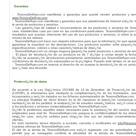
Garantias
- TesorosDelAyer.com manifiesta y garantiza que puede vender productos y ser
www.TesorosDelAyer.com
- TesorosDelAyer.com manifiesta y garantiza que sus plataformas de Internet estï¿½n
la venta de productos y servicios.
- Las garantï¿½as de calidad o funcionamiento de los productos o servicios de Tes
caso, establecidas caso por caso en las condiciones particulares. TesorosDelAyer.com 
resultados que puedan obtenerse del uso de sus productos o servicios, ni sobre la ple
errores de los mismos.
- TesorosDelAyer.com hace sus mejores esfuerzos para que la informaciï¿½n que apar
garantizar la exactitud en las descripciones. Los productos pueden sufrir pequeï¿½
especificaciones, colores u otras caracterï¿½sticas de diseï¿½o.
- TesorosDelAyer.com no otorga ninguna garantï¿½a sobre productos o servicios de ter
- El plazo de devoluciï¿½n de un producto es de 7 dï¿½as a contar desde la fecha 
Sï¿½lo se aceptarï¿½n devoluciones previamente autorizadas por TesorosDelAyer.com
condiciones de devoluciï¿½n expresadas en la pï¿½gina. Pasado este tiempo no se pod
- TesorosDelAyer.com se reserva el derecho de no aceptar la devoluciï¿½n de un pro
que ï¿½ste sea devuelto.
Protecciï¿½n de datos
De acuerdo a la Ley Orgï¿½nica 15/1999 de 13 de Diciembre, de Protecciï¿½n de
(LOPDP), le informamos que mediante la cumplimentaciï¿½n de los formularios, su
incorporados y serï¿½n tratados en los ficheros automatizados de TesorosDelAyer.com.
La principal finalidad de dicho fichero es la de mantener la relaciï¿½n contractual con
tramitaciï¿½n de los pedidos, la realizaciï¿½n de estudios estadï¿½sticos, asï¿½ como e
a los productos y servicios comercializados por TesorosDelAyer.com.
Sï¿½lo le pediremos aquellos datos necesarios para la prestaciï¿½n del servicio re
empleados para este fin. TesorosDelAyer.com asegura la confidencialidad de los dato
ningï¿½n caso, serï¿½n cedidos para ningï¿½n otro uso sin mediar consentimiento
clientes.
En todo momento tienes derecho a acceder, cancelar o rectificarlos en
info@tesoro
nuestras oficinas de TesorosDelAyer.com.
El site de la tienda de TesorosDelAyer.com estï¿½ registrado con las autoridades de
permitir que su navegador confirme la identidad de la tienda de TesorosDelA