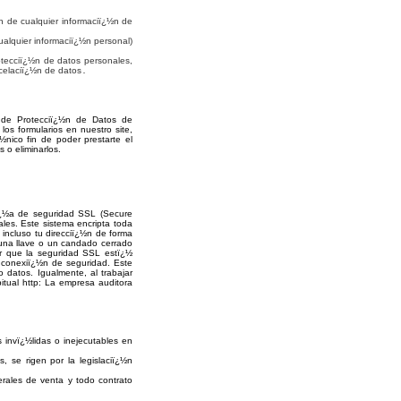
n de cualquier informaciï¿½n de
ualquier informaciï¿½n personal)
otecciï¿½n de datos personales,
ncelaciï¿½n de datos
.
 de Protecciï¿½n de Datos de
os formularios en nuestro site,
½nico fin de poder prestarte el
 o eliminarlos.
ï¿½a de seguridad SSL (Secure
les. Este sistema encripta toda
 incluso tu direcciï¿½n de forma
 una llave o un candado cerrado
ar que la seguridad SSL estï¿½
a conexiï¿½n de seguridad. Este
o datos. Igualmente, al trabajar
itual http: La empresa auditora
invï¿½lidas o inejecutables en
 se rigen por la legislaciï¿½n
nerales de venta y todo contrato