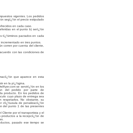
impuestos vigentes. Los pedidos
¿½n segï¿½n el precio estipulado
 ofrecidos en cada caso.
eferidas en el punto b) serï¿½n
los tï¿½rminos pactados en cada
l incrementado en tres puntos.
 corren por cuenta del cliente,
 acuerdo con las condiciones de
rmaciï¿½n que aparece en esta
tir en la pï¿½gina.
DelAyer.com se servirï¿½n en los
½n del pedido por parte de
da producto. En los pedidos de
½culo cuyo plazo de entrega sea
n respetarlos. No obstante, su
er clï¿½usula de penalizaciï¿½n
¿½n del punto 1 de las presentes
liente por el transportista y el
os productos a la recepciï¿½n de
as.
roductos, pasado ese tiempo se