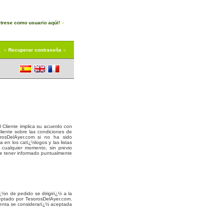
trese como usuario aqúi!
a
Recuperar contraseña
l Cliente implica su acuerdo con
liente sobre las condiciones de
rosDelAyer.com si no ha sido
en los catï¿½logos y las listas
n cualquier momento, sin previo
de tener informado puntualmente
¿½n de pedido se dirigirï¿½ a la
eptado por TesorosDelAyer.com.
venta se considerarï¿½ aceptada