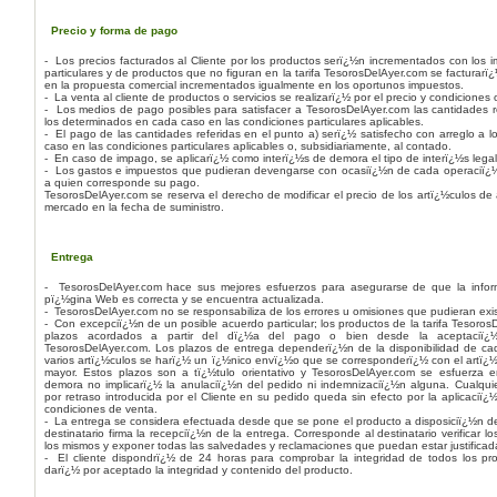
Precio y forma de pago
- Los precios facturados al Cliente por los productos serï¿½n incrementados con los 
particulares y de productos que no figuran en la tarifa TesorosDelAyer.com se facturarï
en la propuesta comercial incrementados igualmente en los oportunos impuestos.
- La venta al cliente de productos o servicios se realizarï¿½ por el precio y condiciones
- Los medios de pago posibles para satisfacer a TesorosDelAyer.com las cantidades r
los determinados en cada caso en las condiciones particulares aplicables.
- El pago de las cantidades referidas en el punto a) serï¿½ satisfecho con arreglo a 
caso en las condiciones particulares aplicables o, subsidiariamente, al contado.
- En caso de impago, se aplicarï¿½ como interï¿½s de demora el tipo de interï¿½s lega
- Los gastos e impuestos que pudieran devengarse con ocasiï¿½n de cada operaciï¿½n
a quien corresponde su pago.
TesorosDelAyer.com se reserva el derecho de modificar el precio de los artï¿½culos de
mercado en la fecha de suministro.
Entrega
- TesorosDelAyer.com hace sus mejores esfuerzos para asegurarse de que la info
pï¿½gina Web es correcta y se encuentra actualizada.
- TesorosDelAyer.com no se responsabiliza de los errores u omisiones que pudieran exis
- Con excepciï¿½n de un posible acuerdo particular; los productos de la tarifa Tesoros
plazos acordados a partir del dï¿½a del pago o bien desde la aceptaciï¿
TesorosDelAyer.com. Los plazos de entrega dependerï¿½n de la disponibilidad de ca
varios artï¿½culos se harï¿½ un ï¿½nico envï¿½o que se corresponderï¿½ con el artï¿
mayor. Estos plazos son a tï¿½tulo orientativo y TesorosDelAyer.com se esfuerza e
demora no implicarï¿½ la anulaciï¿½n del pedido ni indemnizaciï¿½n alguna. Cualqui
por retraso introducida por el Cliente en su pedido queda sin efecto por la aplicaciï
condiciones de venta.
- La entrega se considera efectuada desde que se pone el producto a disposiciï¿½n del C
destinatario firma la recepciï¿½n de la entrega. Corresponde al destinatario verificar l
los mismos y exponer todas las salvedades y reclamaciones que puedan estar justificad
- El cliente dispondrï¿½ de 24 horas para comprobar la integridad de todos los p
darï¿½ por aceptado la integridad y contenido del producto.