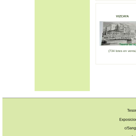
VIZCAYA
(734 lotes en venta
Teso
Exposicio
c/Sang