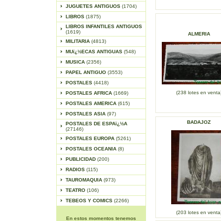
JUGUETES ANTIGUOS
(1704)
LIBROS
(1875)
LIBROS INFANTILES ANTIGUOS
(1619)
ALMERIA
MILITARIA
(4813)
MUï¿½ECAS ANTIGUAS
(548)
MUSICA
(2356)
PAPEL ANTIGUO
(3553)
POSTALES
(4418)
(238 lotes en venta
POSTALES AFRICA
(1669)
POSTALES AMERICA
(615)
POSTALES ASIA
(97)
BADAJOZ
POSTALES DE ESPAï¿½A
(27146)
POSTALES EUROPA
(5261)
POSTALES OCEANIA
(8)
PUBLICIDAD
(200)
RADIOS
(115)
TAUROMAQUIA
(973)
TEATRO
(106)
TEBEOS Y COMICS
(2266)
(203 lotes en venta
En estos momentos tenemos