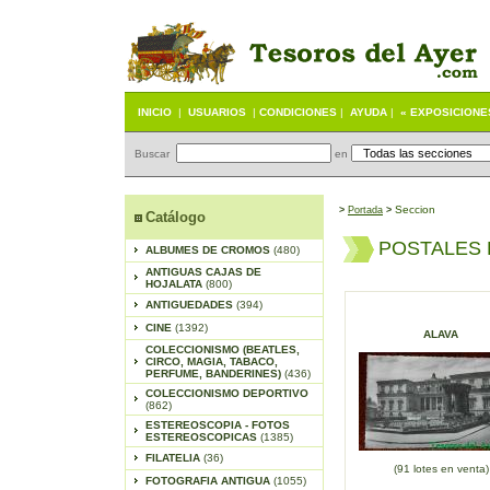
INICIO
|
USUARIOS
|
CONDICIONES
|
AYUDA
|
« EXPOSICIONE
Buscar
en
Seccion
>
Portada
>
Catálogo
POSTALES 
ALBUMES DE CROMOS
(480)
ANTIGUAS CAJAS DE
HOJALATA
(800)
ANTIGUEDADES
(394)
CINE
(1392)
ALAVA
COLECCIONISMO (BEATLES,
CIRCO, MAGIA, TABACO,
PERFUME, BANDERINES)
(436)
COLECCIONISMO DEPORTIVO
(862)
ESTEREOSCOPIA - FOTOS
ESTEREOSCOPICAS
(1385)
FILATELIA
(36)
(91 lotes en venta)
FOTOGRAFIA ANTIGUA
(1055)