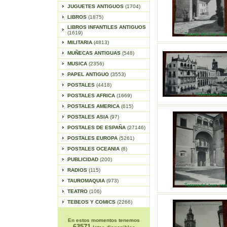
JUGUETES ANTIGUOS
(1704)
LIBROS
(1875)
LIBROS INFANTILES ANTIGUOS
(1619)
MILITARIA
(4813)
MUÑECAS ANTIGUAS
(548)
MUSICA
(2356)
PAPEL ANTIGUO
(3553)
POSTALES
(4418)
POSTALES AFRICA
(1669)
POSTALES AMERICA
(615)
POSTALES ASIA
(97)
POSTALES DE ESPAÑA
(27146)
POSTALES EUROPA
(5261)
POSTALES OCEANIA
(8)
PUBLICIDAD
(200)
RADIOS
(115)
TAUROMAQUIA
(973)
TEATRO
(106)
TEBEOS Y COMICS
(2266)
En estos momentos tenemos
63571