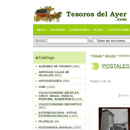
INICIO
|
USUARIOS
|
CONDICIONES
|
AYUDA
|
« EXPOSICIONE
Buscar
en
P
S
ección
Subsecc
>
ortada
>
>
Catálogo
POSTALES
ALBUMES DE CROMOS
(480)
ANTIGUAS CAJAS DE
HOJALATA
(800)
ANTIGUEDADES
(394)
Página 1 de 12
CINE
(1392)
COLECCIONISMO (BEATLES,
Inicio
CIRCO, MAGIA, TABACO,
PERFUME, BANDERINES)
(436)
COLECCIONISMO DEPORTIVO
(862)
ESTEREOSCOPIA - FOTOS
ESTEREOSCOPICAS
(1385)
FILATELIA
(36)
FOTOGRAFIA ANTIGUA
(1055)