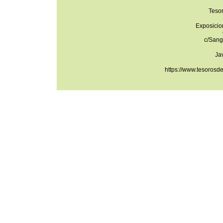
Teso
Exposicio
c/Sang
Ja
https://www.tesorosd