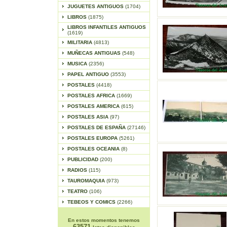
JUGUETES ANTIGUOS
(1704)
LIBROS
(1875)
LIBROS INFANTILES ANTIGUOS
(1619)
MILITARIA
(4813)
MUÑECAS ANTIGUAS
(548)
MUSICA
(2356)
PAPEL ANTIGUO
(3553)
POSTALES
(4418)
POSTALES AFRICA
(1669)
POSTALES AMERICA
(615)
POSTALES ASIA
(97)
POSTALES DE ESPAÑA
(27146)
POSTALES EUROPA
(5261)
POSTALES OCEANIA
(8)
PUBLICIDAD
(200)
RADIOS
(115)
TAUROMAQUIA
(973)
TEATRO
(106)
TEBEOS Y COMICS
(2266)
En estos momentos tenemos
63571