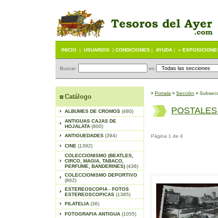
INICIO
|
USUARIOS
|
CONDICIONES
|
AYUDA
|
« EXPOSICIONE
Buscar
en
P
S
ección
Subsecc
>
ortada
>
>
Catálogo
POSTALES
ALBUMES DE CROMOS
(480)
ANTIGUAS CAJAS DE
HOJALATA
(800)
ANTIGUEDADES
(394)
Página 1 de 4
CINE
(1392)
COLECCIONISMO (BEATLES,
CIRCO, MAGIA, TABACO,
PERFUME, BANDERINES)
(436)
COLECCIONISMO DEPORTIVO
(862)
ESTEREOSCOPIA - FOTOS
ESTEREOSCOPICAS
(1385)
FILATELIA
(36)
FOTOGRAFIA ANTIGUA
(1055)