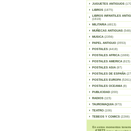
JUGUETES ANTIGUOS
(17
LIBROS
(1875)
LIBROS INFANTILES ANTI
(1619)
MILITARIA
(4813)
MUÑECAS ANTIGUAS
(548)
MUSICA
(2356)
PAPEL ANTIGUO
(3553)
POSTALES
(4418)
POSTALES AFRICA
(1669)
POSTALES AMERICA
(615)
POSTALES ASIA
(97)
POSTALES DE ESPAÑA
(27
POSTALES EUROPA
(5261)
POSTALES OCEANIA
(8)
PUBLICIDAD
(200)
RADIOS
(115)
TAUROMAQUIA
(973)
TEATRO
(106)
TEBEOS Y COMICS
(2266)
En estos momentos tenem
63571