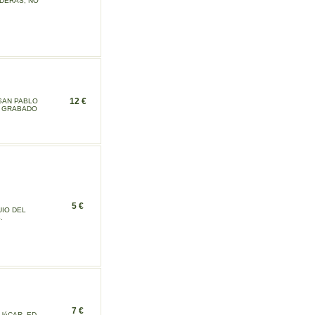
ADERAS, NO
12 €
SAN PABLO
O GRABADO
5 €
IO DEL
.
7 €
UéCAR. ED.