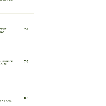
7 €
OZ DEL
 NO
7 €
 PUENTE DE
LA, NO
8 €
 X 8 CMS.