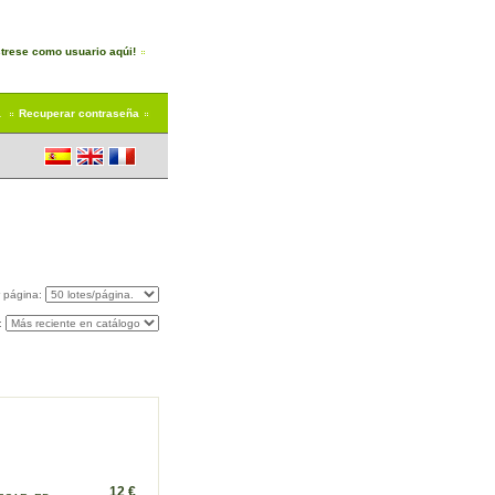
trese como usuario aqúi!
a
Recuperar contraseña
r página:
:
12 €