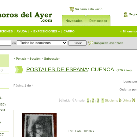
Su carro está vacío
Regís
ICIONES
|
AYUDA
|
« EXPOSICIONES »
|
CARRO
Mi cuent
en
Búsqueda avanzada
P
S
ección
Subseccion
>
ortada
>
>
POSTALES DE ESPAÑA
: CUENCA
0)
(176 lotes)
Lotes po
Página 1 de 4
Ordenar por
S,
1
2
3
4
Inicio
Anterior
Siguiente
Última
|
|
|
436)
IVO
)
Ref. Lote: 101327
55)