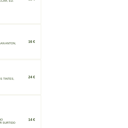
ECAR, ED.
16 €
SAN ANTON,
24 €
S TINTES,
14 €
NO
OR SURTIDO