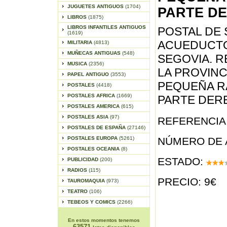
JUGUETES ANTIGUOS
(1704)
PARTE D
LIBROS
(1875)
LIBROS INFANTILES ANTIGUOS
POSTAL DE 
(1619)
ACUEDUCTO
MILITARIA
(4813)
MUÑECAS ANTIGUAS
(548)
SEGOVIA. 
MUSICA
(2356)
LA PROVINCI
PAPEL ANTIGUO
(3553)
PEQUEÑA RA
POSTALES
(4418)
POSTALES AFRICA
(1669)
PARTE DER
POSTALES AMERICA
(615)
POSTALES ASIA
(97)
REFERENCIA 
POSTALES DE ESPAÑA
(27146)
POSTALES EUROPA
(5261)
NÚMERO DE 
POSTALES OCEANIA
(8)
ESTADO:
PUBLICIDAD
(200)
RADIOS
(115)
PRECIO: 9€
TAUROMAQUIA
(973)
TEATRO
(106)
TEBEOS Y COMICS
(2266)
En estos momentos tenemos
63571