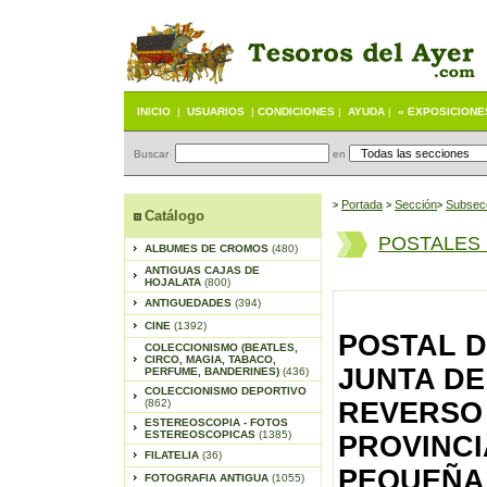
INICIO
|
USUARIOS
|
CONDICIONES
|
AYUDA
|
« EXPOSICIONE
Buscar
en
Portada
S
ección
Subsec
>
>
>
Catálogo
POSTALES
ALBUMES DE CROMOS
(480)
ANTIGUAS CAJAS DE
HOJALATA
(800)
ANTIGUEDADES
(394)
CINE
(1392)
POSTAL D
COLECCIONISMO (BEATLES,
CIRCO, MAGIA, TABACO,
JUNTA DE
PERFUME, BANDERINES)
(436)
COLECCIONISMO DEPORTIVO
(862)
REVERSO
ESTEREOSCOPIA - FOTOS
ESTEREOSCOPICAS
(1385)
PROVINCI
FILATELIA
(36)
PEQUEÑA 
FOTOGRAFIA ANTIGUA
(1055)