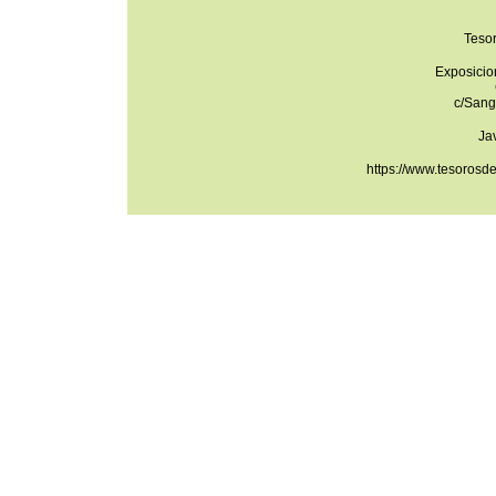
Teso
Exposicio
c/Sang
Ja
https://www.tesorosd