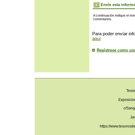
Envíe esta inform
A continuación indique el no
comentarios.
Para poder envíar inf
aquí
Regístrese como us
Teso
Exposicio
c/Sang
Ja
https://www.tesorosd