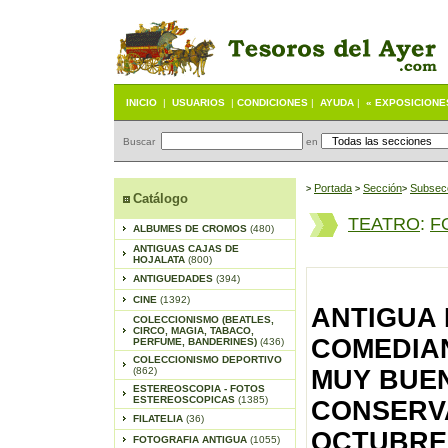
INICIO
|
USUARIOS
|
CONDICIONES
|
AYUDA
|
« EXPOSICIONE
Buscar
en
Portada
S
ección
Subsec
>
>
>
Catálogo
TEATRO
:
F
ALBUMES DE CROMOS
(480)
ANTIGUAS CAJAS DE
HOJALATA
(800)
ANTIGUEDADES
(394)
CINE
(1392)
ANTIGUA 
COLECCIONISMO (BEATLES,
CIRCO, MAGIA, TABACO,
COMEDIA
PERFUME, BANDERINES)
(436)
COLECCIONISMO DEPORTIVO
(862)
MUY BUE
ESTEREOSCOPIA - FOTOS
ESTEREOSCOPICAS
(1385)
CONSERVA
FILATELIA
(36)
OCTUBRE 
FOTOGRAFIA ANTIGUA
(1055)