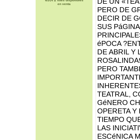
DE UN «TEA
lotes disponibles
en venta
PERO DE GR
DECIR DE 
SUS PáGIN
PRINCIPALE
éPOCA ?EN
DE ABRIL Y
ROSALINDA9
PERO TAMB
IMPORTANT
INHERENTES
TEATRAL, C
GéNERO CHI
OPERETA Y 
TIEMPO QUE
LAS INICIA
ESCéNICA 