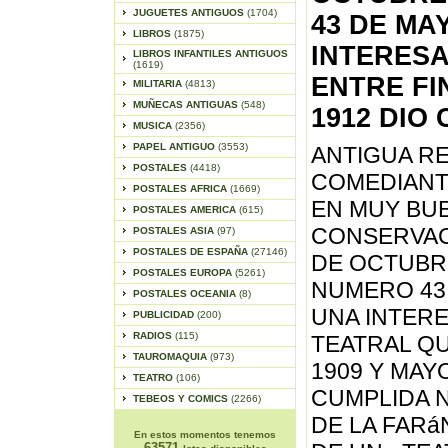
JUGUETES ANTIGUOS
(1704)
43 DE MAY
LIBROS
(1875)
INTERESA
LIBROS INFANTILES ANTIGUOS
(1619)
ENTRE FI
MILITARIA
(4813)
MUÑECAS ANTIGUAS
(548)
1912 DIO
MUSICA
(2356)
PAPEL ANTIGUO
(3553)
ANTIGUA RE
POSTALES
(4418)
COMEDIANT
POSTALES AFRICA
(1669)
EN MUY BU
POSTALES AMERICA
(615)
CONSERVACI
POSTALES ASIA
(97)
POSTALES DE ESPAÑA
(27146)
DE OCTUBRE
POSTALES EUROPA
(5261)
NUMERO 43 
POSTALES OCEANIA
(8)
UNA INTERE
PUBLICIDAD
(200)
RADIOS
(115)
TEATRAL QU
TAUROMAQUIA
(973)
1909 Y MAY
TEATRO
(106)
CUMPLIDA 
TEBEOS Y COMICS
(2266)
DE LA FAR
En estos momentos tenemos
63571