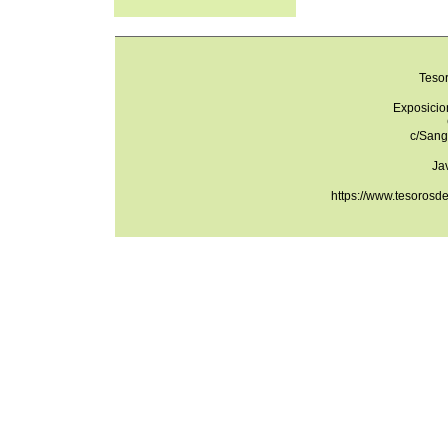
Teso
Exposicio
c/Sang
Ja
https://www.tesorosd