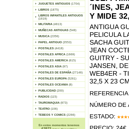
JUGUETES ANTIGUOS
(1704)
´INES, JE
LIBROS
(1875)
Y MIDE 32
LIBROS INFANTILES ANTIGUOS
(1619)
MILITARIA
(4813)
ANTIGUA GU
MUÑECAS ANTIGUAS
(548)
PELICULA L
MUSICA
(2356)
SACHA GUIT
PAPEL ANTIGUO
(3553)
JEAN COCT
POSTALES
(4418)
POSTALES AFRICA
(1669)
GUITRY - S
POSTALES AMERICA
(615)
JANSEN, DE
POSTALES ASIA
(97)
WEB4ER - T
POSTALES DE ESPAÑA
(27146)
POSTALES EUROPA
(5261)
32,5 X 23 C
POSTALES OCEANIA
(8)
PUBLICIDAD
(200)
REFERENCIA 
RADIOS
(115)
TAUROMAQUIA
(973)
NÚMERO DE 
TEATRO
(106)
ESTADO:
TEBEOS Y COMICS
(2266)
En estos momentos tenemos
PRECIO: 24€
63571