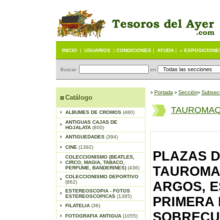
INICIO
|
USUARIOS
|
CONDICIONES
|
AYUDA
|
« EXPOSICIONE
Buscar
en
Portada
S
ección
Subsec
>
>
>
Catálogo
TAUROMAQ
ALBUMES DE CROMOS
(480)
ANTIGUAS CAJAS DE
HOJALATA
(800)
ANTIGUEDADES
(394)
CINE
(1392)
PLAZAS D
COLECCIONISMO (BEATLES,
CIRCO, MAGIA, TABACO,
TAUROMAQ
PERFUME, BANDERINES)
(436)
COLECCIONISMO DEPORTIVO
(862)
ARGOS, E
ESTEREOSCOPIA - FOTOS
ESTEREOSCOPICAS
(1385)
PRIMERA 
FILATELIA
(36)
SOBRECUB
FOTOGRAFIA ANTIGUA
(1055)