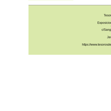
Teso
Exposicio
c/Sang
Ja
https://www.tesorosd