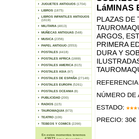
JUGUETES ANTIGUOS
(1704)
LáMINAS 
LIBROS
(1875)
LIBROS INFANTILES ANTIGUOS
PLAZAS DE
(1619)
TAUROMAQU
MILITARIA
(4813)
MUÑECAS ANTIGUAS
(548)
ARGOS, EST
MUSICA
(2356)
PRIMERA EDI
PAPEL ANTIGUO
(3553)
DURA Y SOB
POSTALES
(4418)
POSTALES AFRICA
(1669)
ILUSTRADAS
POSTALES AMERICA
(615)
TAUROMAQ
POSTALES ASIA
(97)
POSTALES DE ESPAÑA
(27146)
REFERENCIA 
POSTALES EUROPA
(5261)
POSTALES OCEANIA
(8)
NÚMERO DE 
PUBLICIDAD
(200)
RADIOS
(115)
ESTADO:
TAUROMAQUIA
(973)
TEATRO
(106)
PRECIO: 30€
TEBEOS Y COMICS
(2266)
En estos momentos tenemos
63571