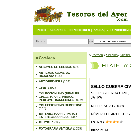
INICIO
|
USUARIOS
|
CONDICIONES
|
AYUDA
|
« EXPOSICIONE
Buscar
en
Portada
S
ección
Subsec
>
>
>
Catálogo
FILATELIA
:
ALBUMES DE CROMOS
(480)
ANTIGUAS CAJAS DE
HOJALATA
(800)
ANTIGUEDADES
(394)
SELLO GUERRA CIVI
CINE
(1392)
SELLO GUERRA CIVIL, 
COLECCIONISMO (BEATLES,
CIRCO, MAGIA, TABACO,
JATIVA
PERFUME, BANDERINES)
(436)
COLECCIONISMO DEPORTIVO
REFERENCIA ID: 80897
(862)
ESTEREOSCOPIA - FOTOS
NÚMERO DE ARTÍCULOS:
ESTEREOSCOPICAS
(1385)
ESTADO:
FILATELIA
(36)
FOTOGRAFIA ANTIGUA
(1055)
PRECIO: 9€