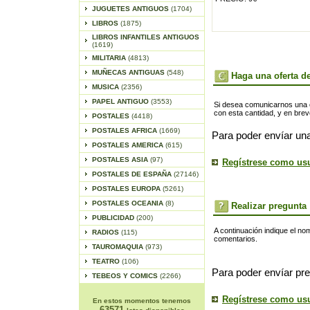
JUGUETES ANTIGUOS
(1704)
LIBROS
(1875)
LIBROS INFANTILES ANTIGUOS
(1619)
MILITARIA
(4813)
MUÑECAS ANTIGUAS
(548)
Haga una oferta de
MUSICA
(2356)
PAPEL ANTIGUO
(3553)
Si desea comunicarnos una of
con esta cantidad, y en bre
POSTALES
(4418)
POSTALES AFRICA
(1669)
Para poder envíar una
POSTALES AMERICA
(615)
POSTALES ASIA
(97)
Regístrese como us
POSTALES DE ESPAÑA
(27146)
POSTALES EUROPA
(5261)
POSTALES OCEANIA
(8)
Realizar pregunta
PUBLICIDAD
(200)
A continuación indique el no
RADIOS
(115)
comentarios.
TAUROMAQUIA
(973)
TEATRO
(106)
Para poder envíar pre
TEBEOS Y COMICS
(2266)
Regístrese como us
En estos momentos tenemos
63571