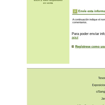
lotes disponibles
en venta
Envíe esta inform
A continuación indique el no
comentarios.
Para poder envíar inf
aquí
Regístrese como us
Teso
Exposicio
c/Sang
Ja