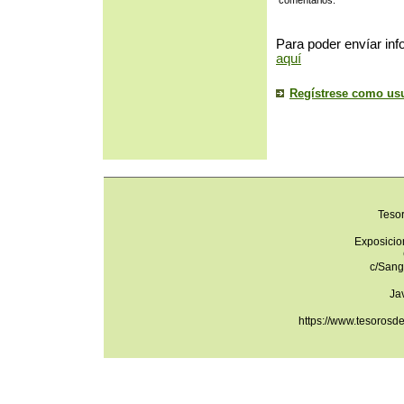
comentarios.
Para poder envíar inf
aquí
Regístrese como us
Teso
Exposicio
c/Sang
Ja
https://www.tesorosd