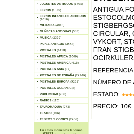
JUGUETES ANTIGUOS
(1704)
ANTIGUA FO
LIBROS
(1875)
ESTOCOLMO
LIBROS INFANTILES ANTIGUOS
(1619)
STIGBERGSG
MILITARIA
(4813)
MUÑECAS ANTIGUAS
(548)
CIRCULAR,
MUSICA
(2356)
VYKORT, S
PAPEL ANTIGUO
(3553)
FRAN STIG
POSTALES
(4418)
OCIRKULER
POSTALES AFRICA
(1669)
POSTALES AMERICA
(615)
REFERENCIA 
POSTALES ASIA
(97)
POSTALES DE ESPAÑA
(27146)
NÚMERO DE 
POSTALES EUROPA
(5261)
POSTALES OCEANIA
(8)
ESTADO:
PUBLICIDAD
(200)
RADIOS
(115)
PRECIO: 10€
TAUROMAQUIA
(973)
TEATRO
(106)
TEBEOS Y COMICS
(2266)
En estos momentos tenemos
63571