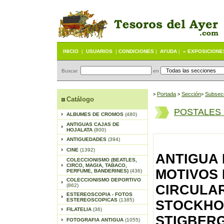
INICIO
|
USUARIOS
|
CONDICIONES
|
AYUDA
|
« EXPOSICIONE
Buscar
en
Portada
S
ección
Subsec
>
>
>
Catálogo
POSTALES
ALBUMES DE CROMOS
(480)
ANTIGUAS CAJAS DE
HOJALATA
(800)
ANTIGUEDADES
(394)
CINE
(1392)
ANTIGUA 
COLECCIONISMO (BEATLES,
CIRCO, MAGIA, TABACO,
MOTIVOS 
PERFUME, BANDERINES)
(436)
COLECCIONISMO DEPORTIVO
(862)
CIRCULAR
ESTEREOSCOPIA - FOTOS
ESTEREOSCOPICAS
(1385)
STOCKHO
FILATELIA
(36)
STIGBER
FOTOGRAFIA ANTIGUA
(1055)