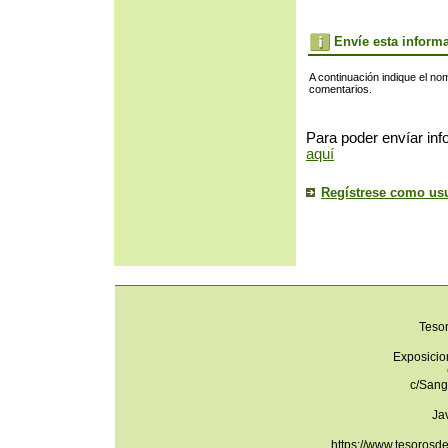
Envíe esta inform
A continuación indique el no
comentarios.
Para poder envíar inf
aquí
Regístrese como us
Teso
Exposicio
c/Sang
Ja
https://www.tesorosd