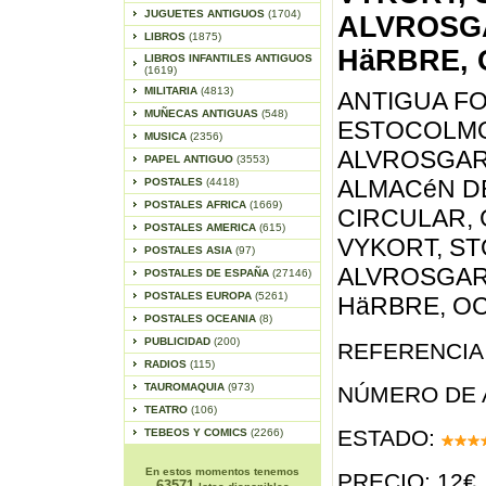
JUGUETES ANTIGUOS
(1704)
ALVROSG
LIBROS
(1875)
HäRBRE,
LIBROS INFANTILES ANTIGUOS
(1619)
MILITARIA
(4813)
ANTIGUA FO
MUÑECAS ANTIGUAS
(548)
ESTOCOLMO
MUSICA
(2356)
ALVROSGAR
PAPEL ANTIGUO
(3553)
ALMACéN D
POSTALES
(4418)
POSTALES AFRICA
(1669)
CIRCULAR,
POSTALES AMERICA
(615)
VYKORT, S
POSTALES ASIA
(97)
ALVROSGAR
POSTALES DE ESPAÑA
(27146)
POSTALES EUROPA
(5261)
HäRBRE, O
POSTALES OCEANIA
(8)
PUBLICIDAD
(200)
REFERENCIA 
RADIOS
(115)
TAUROMAQUIA
(973)
NÚMERO DE 
TEATRO
(106)
ESTADO:
TEBEOS Y COMICS
(2266)
En estos momentos tenemos
PRECIO: 12€
63571