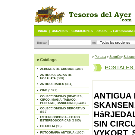
INICIO
|
USUARIOS
|
CONDICIONES
|
AYUDA
|
« EXPOSICIONE
Buscar
en
Portada
S
ección
Subsec
>
>
>
Catálogo
POSTALES
ALBUMES DE CROMOS
(480)
ANTIGUAS CAJAS DE
HOJALATA
(800)
ANTIGUEDADES
(394)
CINE
(1392)
ANTIGUA 
COLECCIONISMO (BEATLES,
CIRCO, MAGIA, TABACO,
SKANSEN
PERFUME, BANDERINES)
(436)
COLECCIONISMO DEPORTIVO
(862)
HäRJEDAL
ESTEREOSCOPIA - FOTOS
ESTEREOSCOPICAS
(1385)
SIN CIRC
FILATELIA
(36)
VYKORT, 
FOTOGRAFIA ANTIGUA
(1055)