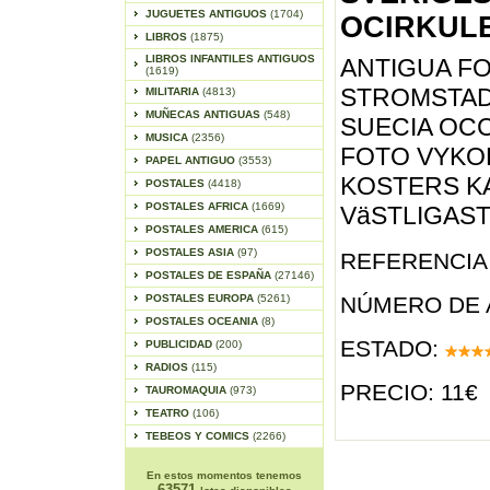
JUGUETES ANTIGUOS
(1704)
OCIRKUL
LIBROS
(1875)
LIBROS INFANTILES ANTIGUOS
ANTIGUA FO
(1619)
STROMSTAD,
MILITARIA
(4813)
MUÑECAS ANTIGUAS
(548)
SUECIA OC
MUSICA
(2356)
FOTO VYKO
PAPEL ANTIGUO
(3553)
KOSTERS K
POSTALES
(4418)
POSTALES AFRICA
(1669)
VäSTLIGAS
POSTALES AMERICA
(615)
POSTALES ASIA
(97)
REFERENCIA 
POSTALES DE ESPAÑA
(27146)
POSTALES EUROPA
(5261)
NÚMERO DE 
POSTALES OCEANIA
(8)
ESTADO:
PUBLICIDAD
(200)
RADIOS
(115)
PRECIO: 11€
TAUROMAQUIA
(973)
TEATRO
(106)
TEBEOS Y COMICS
(2266)
En estos momentos tenemos
63571