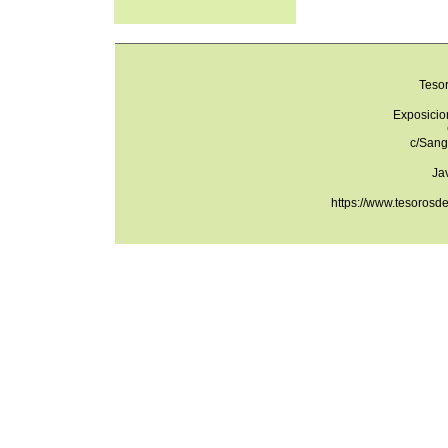
Teso
Exposicio
c/Sang
Ja
https://www.tesorosd