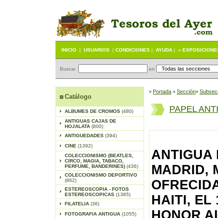
INICIO
|
USUARIOS
|
CONDICIONES
|
AYUDA
|
« EXPOSICIONE
Buscar
en
Portada
S
ección
Subsec
>
>
>
Catálogo
PAPEL ANT
ALBUMES DE CROMOS
(480)
ANTIGUAS CAJAS DE
HOJALATA
(800)
ANTIGUEDADES
(394)
CINE
(1392)
ANTIGUA 
COLECCIONISMO (BEATLES,
CIRCO, MAGIA, TABACO,
MADRID, 
PERFUME, BANDERINES)
(436)
COLECCIONISMO DEPORTIVO
(862)
OFRECIDA
ESTEREOSCOPIA - FOTOS
ESTEREOSCOPICAS
(1385)
HAITI, EL
FILATELIA
(36)
HONOR AL
FOTOGRAFIA ANTIGUA
(1055)