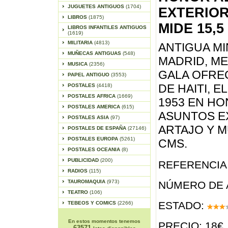
JUGUETES ANTIGUOS
(1704)
EXTERIOR
LIBROS
(1875)
MIDE 15,5
LIBROS INFANTILES ANTIGUOS
(1619)
MILITARIA
(4813)
ANTIGUA MI
MUÑECAS ANTIGUAS
(548)
MADRID, ME
MUSICA
(2356)
GALA OFRE
PAPEL ANTIGUO
(3553)
DE HAITI, E
POSTALES
(4418)
POSTALES AFRICA
(1669)
1953 EN HO
POSTALES AMERICA
(615)
ASUNTOS E
POSTALES ASIA
(97)
ARTAJO Y MU
POSTALES DE ESPAÑA
(27146)
POSTALES EUROPA
(5261)
CMS.
POSTALES OCEANIA
(8)
PUBLICIDAD
(200)
REFERENCIA 
RADIOS
(115)
TAUROMAQUIA
(973)
NÚMERO DE 
TEATRO
(106)
ESTADO:
TEBEOS Y COMICS
(2266)
En estos momentos tenemos
PRECIO: 18€
63571