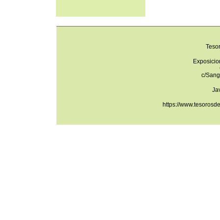
Teso
Exposicio
c/Sang
Ja
https://www.tesorosd