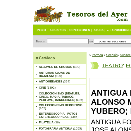
INICIO
|
USUARIOS
|
CONDICIONES
|
AYUDA
|
« EXPOSICIONE
Buscar
en
Portada
S
ección
Subsec
>
>
>
Catálogo
TEATRO
:
F
ALBUMES DE CROMOS
(480)
ANTIGUAS CAJAS DE
HOJALATA
(800)
ANTIGUEDADES
(394)
CINE
(1392)
ANTIGUA 
COLECCIONISMO (BEATLES,
CIRCO, MAGIA, TABACO,
ALONSO M
PERFUME, BANDERINES)
(436)
COLECCIONISMO DEPORTIVO
(862)
YUBERO; M
ESTEREOSCOPIA - FOTOS
ESTEREOSCOPICAS
(1385)
ANTIGUA F
FILATELIA
(36)
JOSE ALONS
FOTOGRAFIA ANTIGUA
(1055)