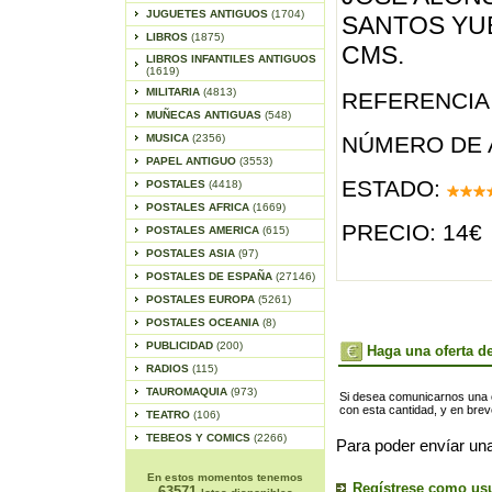
JUGUETES ANTIGUOS
(1704)
SANTOS YUB
LIBROS
(1875)
CMS.
LIBROS INFANTILES ANTIGUOS
(1619)
MILITARIA
(4813)
REFERENCIA 
MUÑECAS ANTIGUAS
(548)
MUSICA
(2356)
NÚMERO DE 
PAPEL ANTIGUO
(3553)
ESTADO:
POSTALES
(4418)
POSTALES AFRICA
(1669)
PRECIO: 14€
POSTALES AMERICA
(615)
POSTALES ASIA
(97)
POSTALES DE ESPAÑA
(27146)
POSTALES EUROPA
(5261)
POSTALES OCEANIA
(8)
PUBLICIDAD
(200)
Haga una oferta de
RADIOS
(115)
TAUROMAQUIA
(973)
Si desea comunicarnos una of
con esta cantidad, y en bre
TEATRO
(106)
TEBEOS Y COMICS
(2266)
Para poder envíar una
En estos momentos tenemos
Regístrese como us
63571