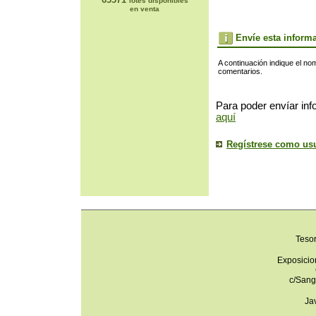
lotes disponibles
en venta
Envíe esta inform
A continuación indique el no
comentarios.
Para poder envíar inf
aquí
Regístrese como us
Teso
Exposicio
c/Sang
Ja