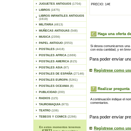
JUGUETES ANTIGUOS
(1704)
PRECIO: 14€
LIBROS
(1875)
LIBROS INFANTILES ANTIGUOS
(1619)
MILITARIA
(4813)
MUÑECAS ANTIGUAS
(548)
Haga una oferta de
MUSICA
(2356)
PAPEL ANTIGUO
(3553)
Si desea comunicarnos una of
POSTALES
(4418)
con esta cantidad, y en bre
POSTALES AFRICA
(1669)
Para poder envíar una
POSTALES AMERICA
(615)
POSTALES ASIA
(97)
Regístrese como us
POSTALES DE ESPAÑA
(27146)
POSTALES EUROPA
(5261)
POSTALES OCEANIA
(8)
Realizar pregunta
PUBLICIDAD
(200)
RADIOS
(115)
A continuación indique el no
comentarios.
TAUROMAQUIA
(973)
TEATRO
(106)
Para poder envíar pre
TEBEOS Y COMICS
(2266)
En estos momentos tenemos
Regístrese como us
63571