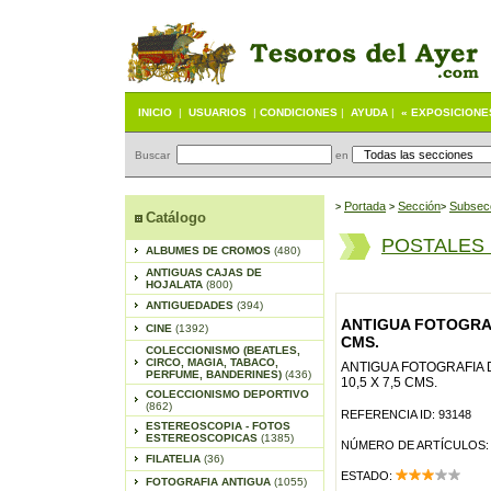
INICIO
|
USUARIOS
|
CONDICIONES
|
AYUDA
|
« EXPOSICIONE
Buscar
en
Portada
S
ección
Subsec
>
>
>
Catálogo
POSTALES
ALBUMES DE CROMOS
(480)
ANTIGUAS CAJAS DE
HOJALATA
(800)
ANTIGUEDADES
(394)
ANTIGUA FOTOGRAFI
CINE
(1392)
CMS.
COLECCIONISMO (BEATLES,
CIRCO, MAGIA, TABACO,
ANTIGUA FOTOGRAFIA 
PERFUME, BANDERINES)
(436)
10,5 X 7,5 CMS.
COLECCIONISMO DEPORTIVO
(862)
REFERENCIA ID: 93148
ESTEREOSCOPIA - FOTOS
ESTEREOSCOPICAS
(1385)
NÚMERO DE ARTÍCULOS:
FILATELIA
(36)
ESTADO:
FOTOGRAFIA ANTIGUA
(1055)