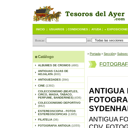
INICIO
|
USUARIOS
|
CONDICIONES
|
AYUDA
|
« EXPOSICIONE
Buscar
en
Portada
S
ección
Subsec
>
>
>
Catálogo
FOTOGRAFI
ALBUMES DE CROMOS
(480)
ANTIGUAS CAJAS DE
HOJALATA
(800)
ANTIGUEDADES
(394)
CINE
(1392)
ANTIGUA 
COLECCIONISMO (BEATLES,
CIRCO, MAGIA, TABACO,
FOTOGRA
PERFUME, BANDERINES)
(436)
COLECCIONISMO DEPORTIVO
(862)
SYDENHAM,
ESTEREOSCOPIA - FOTOS
ESTEREOSCOPICAS
(1385)
ANTIGUA F
FILATELIA
(36)
CDV, FOTO
FOTOGRAFIA ANTIGUA
(1055)