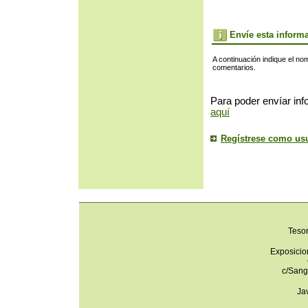
Envíe esta inform
A continuación indique el no
comentarios.
Para poder envíar inf
aquí
Regístrese como us
Teso
Exposicio
c/Sang
Ja