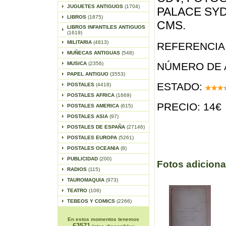
JUGUETES ANTIGUOS
(1704)
PALACE SYD
LIBROS
(1875)
CMS.
LIBROS INFANTILES ANTIGUOS
(1619)
MILITARIA
(4813)
REFERENCIA 
MUÑECAS ANTIGUAS
(548)
MUSICA
(2356)
NÚMERO DE 
PAPEL ANTIGUO
(3553)
ESTADO:
POSTALES
(4418)
POSTALES AFRICA
(1669)
PRECIO: 14€
POSTALES AMERICA
(615)
POSTALES ASIA
(97)
POSTALES DE ESPAÑA
(27146)
POSTALES EUROPA
(5261)
POSTALES OCEANIA
(8)
PUBLICIDAD
(200)
Fotos adiciona
RADIOS
(115)
TAUROMAQUIA
(973)
TEATRO
(106)
TEBEOS Y COMICS
(2266)
En estos momentos tenemos
63571