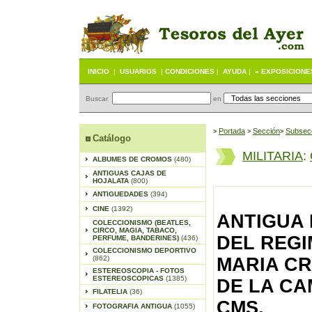
INICIO
|
USUARIOS
|
CONDICIONES
|
AYUDA
|
« EXPOSICIONE
Buscar
en
Portada
S
ección
Subsec
>
>
>
Catálogo
MILITARIA
:
ALBUMES DE CROMOS
(480)
ANTIGUAS CAJAS DE
HOJALATA
(800)
ANTIGUEDADES
(394)
CINE
(1392)
ANTIGUA
COLECCIONISMO (BEATLES,
CIRCO, MAGIA, TABACO,
DEL REGI
PERFUME, BANDERINES)
(436)
COLECCIONISMO DEPORTIVO
(862)
MARIA CR
ESTEREOSCOPIA - FOTOS
ESTEREOSCOPICAS
(1385)
DE LA CAM
FILATELIA
(36)
CMS.
FOTOGRAFIA ANTIGUA
(1055)