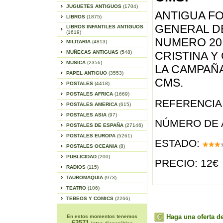
JUGUETES ANTIGUOS
(1704)
ANTIGUA F
LIBROS
(1875)
GENERAL D
LIBROS INFANTILES ANTIGUOS
(1619)
NUMERO 20
MILITARIA
(4813)
MUÑECAS ANTIGUAS
(548)
CRISTINA 
MUSICA
(2356)
LA CAMPAÑA 
PAPEL ANTIGUO
(3553)
CMS.
POSTALES
(4418)
POSTALES AFRICA
(1669)
REFERENCIA 
POSTALES AMERICA
(615)
POSTALES ASIA
(97)
NÚMERO DE 
POSTALES DE ESPAÑA
(27146)
POSTALES EUROPA
(5261)
ESTADO:
POSTALES OCEANIA
(8)
PUBLICIDAD
(200)
PRECIO: 12€
RADIOS
(115)
TAUROMAQUIA
(973)
TEATRO
(106)
TEBEOS Y COMICS
(2266)
Haga una oferta de
En estos momentos tenemos
63571