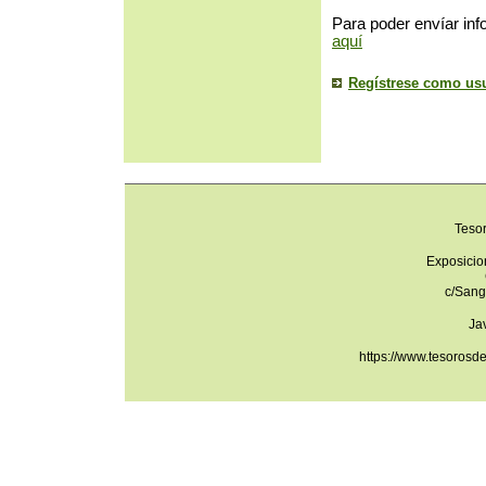
Para poder envíar inf
aquí
Regístrese como us
Teso
Exposicio
c/Sang
Ja
https://www.tesorosd