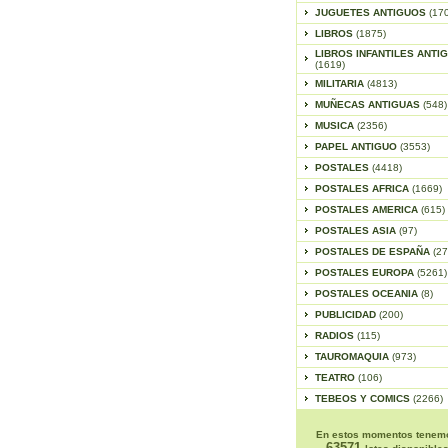
JUGUETES ANTIGUOS
(17
LIBROS
(1875)
LIBROS INFANTILES ANTI
(1619)
MILITARIA
(4813)
MUÑECAS ANTIGUAS
(548)
MUSICA
(2356)
PAPEL ANTIGUO
(3553)
POSTALES
(4418)
POSTALES AFRICA
(1669)
POSTALES AMERICA
(615)
POSTALES ASIA
(97)
POSTALES DE ESPAÑA
(27
POSTALES EUROPA
(5261)
POSTALES OCEANIA
(8)
PUBLICIDAD
(200)
RADIOS
(115)
TAUROMAQUIA
(973)
TEATRO
(106)
TEBEOS Y COMICS
(2266)
En estos momentos tenem
63571