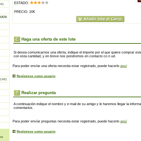
ESTADO:
04)
PRECIO: 20€
GUOS
Haga una oferta de este lote
Si desea comunicarnos una oferta, indique el importe por el que quiere comprar este
con esta cantidad, y en breve nos pondremos en contacto co n ud.
Para poder envíar una oferta necesita estar registrado, puede hacerlo
aquí
Regístrese como usuario
146)
Realizar pregunta
A continuación indique el nombre y e-mail de su amigo y le haremos llegar la inform
comentarios.
Para poder envíar preguntas necesita estar registrado, puede hacerlo
aquí
Regístrese como usuario
os