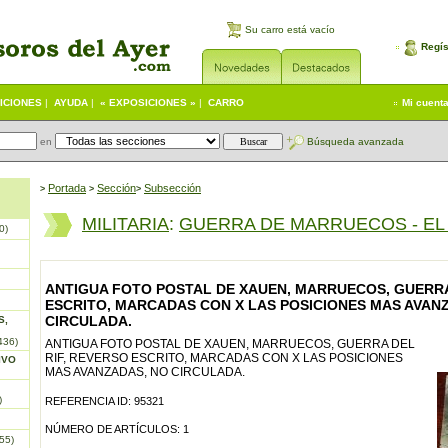
Su carro está vacío
Regís
ICIONES
|
AYUDA
|
« EXPOSICIONES »
|
CARRO
Mi cuent
en
Búsqueda avanzada
Portada
S
ección
Subsección
>
>
>
MILITARIA
:
GUERRA DE MARRUECOS - EL 
0)
ANTIGUA FOTO POSTAL DE XAUEN, MARRUECOS, GUERRA
ESCRITO, MARCADAS CON X LAS POSICIONES MAS AVAN
CIRCULADA.
S,
436)
ANTIGUA FOTO POSTAL DE XAUEN, MARRUECOS, GUERRA DEL
RIF, REVERSO ESCRITO, MARCADAS CON X LAS POSICIONES
IVO
MAS AVANZADAS, NO CIRCULADA.
)
REFERENCIA ID: 95321
NÚMERO DE ARTÍCULOS: 1
55)