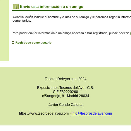
s
Envíe esta información a un amigo
A continuación indique el nombre y e-mail de su amigo y le haremos llegar la inform
comentarios.
Para poder envíar información a un amigo necesita estar registrado, puede hacerlo
Regístrese como usuario
TesorosDelAyer.com 2024
Exposiciones Tesoros del Ayer, C.B.
CIF E82220260
c/Sangenjo, 9 - Madrid 28034
Javier Conde Catena
https://www.tesorosdelayer.com ·
info@tesorosdelayer.com