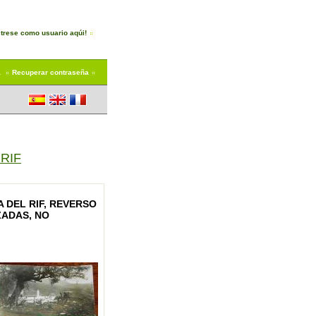
trese como usuario aqúi!
a
Recuperar contraseña
RIF
 DEL RIF, REVERSO
ZADAS, NO