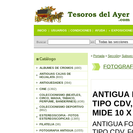
INICIO
|
USUARIOS
|
CONDICIONES
|
AYUDA
|
« EXPOSICIONE
Buscar
en
Portada
S
ección
Subsec
>
>
>
Catálogo
FOTOGRAFI
ALBUMES DE CROMOS
(480)
ANTIGUAS CAJAS DE
HOJALATA
(800)
ANTIGUEDADES
(394)
CINE
(1392)
ANTIGUA 
COLECCIONISMO (BEATLES,
CIRCO, MAGIA, TABACO,
TIPO CDV,
PERFUME, BANDERINES)
(436)
COLECCIONISMO DEPORTIVO
(862)
MIDE 10 X
ESTEREOSCOPIA - FOTOS
ESTEREOSCOPICAS
(1385)
ANTIGUA FO
FILATELIA
(36)
TIPO CDV, F
FOTOGRAFIA ANTIGUA
(1055)