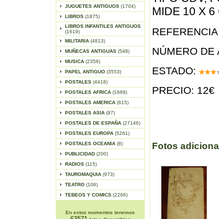
JUGUETES ANTIGUOS
(1704)
MIDE 10 X 6
LIBROS
(1875)
LIBROS INFANTILES ANTIGUOS
REFERENCIA 
(1619)
MILITARIA
(4813)
NÚMERO DE 
MUÑECAS ANTIGUAS
(548)
MUSICA
(2356)
ESTADO:
PAPEL ANTIGUO
(3553)
POSTALES
(4418)
PRECIO: 12€
POSTALES AFRICA
(1669)
POSTALES AMERICA
(615)
POSTALES ASIA
(97)
POSTALES DE ESPAÑA
(27146)
POSTALES EUROPA
(5261)
POSTALES OCEANIA
(8)
Fotos adiciona
PUBLICIDAD
(200)
RADIOS
(115)
TAUROMAQUIA
(973)
TEATRO
(106)
TEBEOS Y COMICS
(2266)
En estos momentos tenemos
63571