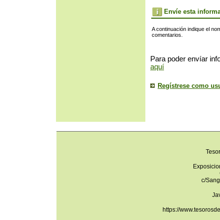
Envíe esta inform
A continuación indique el no
comentarios.
Para poder envíar inf
aquí
Regístrese como us
Teso
Exposicio
c/Sang
Ja
https://www.tesorosd