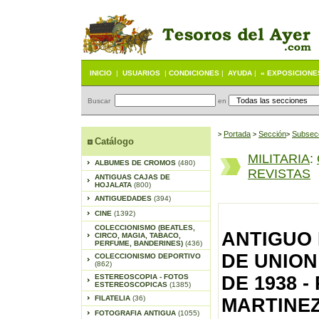
INICIO
|
USUARIOS
|
CONDICIONES
|
AYUDA
|
« EXPOSICIONE
Buscar
en
Portada
S
ección
Subsec
>
>
>
Catálogo
MILITARIA
:
ALBUMES DE CROMOS
(480)
REVISTAS
ANTIGUAS CAJAS DE
HOJALATA
(800)
ANTIGUEDADES
(394)
CINE
(1392)
COLECCIONISMO (BEATLES,
ANTIGUO 
CIRCO, MAGIA, TABACO,
PERFUME, BANDERINES)
(436)
DE UNION
COLECCIONISMO DEPORTIVO
(862)
ESTEREOSCOPIA - FOTOS
DE 1938 -
ESTEREOSCOPICAS
(1385)
FILATELIA
(36)
MARTINEZ
FOTOGRAFIA ANTIGUA
(1055)