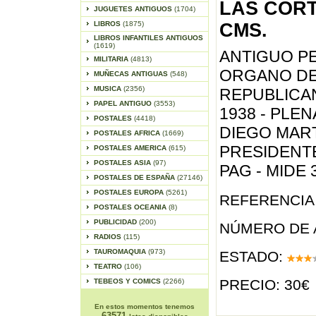
LAS CORTE
JUGUETES ANTIGUOS
(1704)
LIBROS
(1875)
CMS.
LIBROS INFANTILES ANTIGUOS
(1619)
ANTIGUO PE
MILITARIA
(4813)
ORGANO DE
MUÑECAS ANTIGUAS
(548)
MUSICA
(2356)
REPUBLICAN
PAPEL ANTIGUO
(3553)
1938 - PLEN
POSTALES
(4418)
DIEGO MART
POSTALES AFRICA
(1669)
PRESIDENTE
POSTALES AMERICA
(615)
POSTALES ASIA
(97)
PAG - MIDE 
POSTALES DE ESPAÑA
(27146)
POSTALES EUROPA
(5261)
REFERENCIA 
POSTALES OCEANIA
(8)
PUBLICIDAD
(200)
NÚMERO DE 
RADIOS
(115)
TAUROMAQUIA
(973)
ESTADO:
TEATRO
(106)
PRECIO: 30€
TEBEOS Y COMICS
(2266)
En estos momentos tenemos
63571