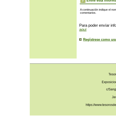
Envíe esta inform
A continuación indique el no
comentarios.
Para poder envíar inf
aquí
Regístrese como us
Teso
Exposicio
c/Sang
Ja
https://www.tesorosd