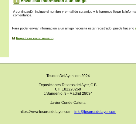
s
Envíe esta información a un amigo
A continuación indique el nombre y e-mail de su amigo y le haremos llegar la inform
comentarios.
Para poder envíar información a un amigo necesita estar registrado, puede hacerlo
Regístrese como usuario
TesorosDelAyer.com 2024
Exposiciones Tesoros del Ayer, C.B.
CIF E82220260
c/Sangenjo, 9 - Madrid 28034
Javier Conde Catena
https://www.tesorosdelayer.com ·
info@tesorosdelayer.com