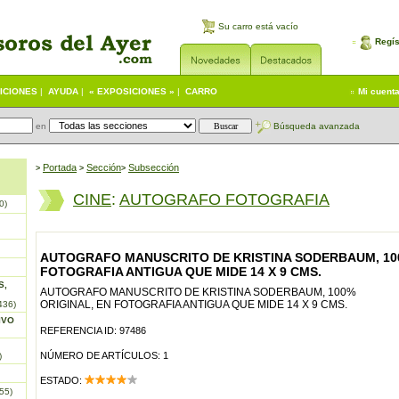
Su carro está vacío
Regís
ICIONES
|
AYUDA
|
« EXPOSICIONES »
|
CARRO
Mi cuent
en
Búsqueda avanzada
Portada
S
ección
Subsección
>
>
>
CINE
:
AUTOGRAFO FOTOGRAFIA
0)
AUTOGRAFO MANUSCRITO DE KRISTINA SODERBAUM, 100
FOTOGRAFIA ANTIGUA QUE MIDE 14 X 9 CMS.
S,
AUTOGRAFO MANUSCRITO DE KRISTINA SODERBAUM, 100%
ORIGINAL, EN FOTOGRAFIA ANTIGUA QUE MIDE 14 X 9 CMS.
436)
IVO
REFERENCIA ID: 97486
NÚMERO DE ARTÍCULOS: 1
)
ESTADO:
55)