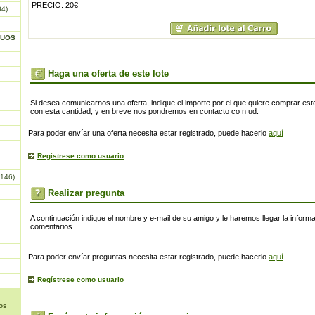
PRECIO: 20€
04)
GUOS
Haga una oferta de este lote
Si desea comunicarnos una oferta, indique el importe por el que quiere comprar este
con esta cantidad, y en breve nos pondremos en contacto co n ud.
Para poder envíar una oferta necesita estar registrado, puede hacerlo
aquí
Regístrese como usuario
146)
Realizar pregunta
A continuación indique el nombre y e-mail de su amigo y le haremos llegar la inform
comentarios.
Para poder envíar preguntas necesita estar registrado, puede hacerlo
aquí
Regístrese como usuario
os