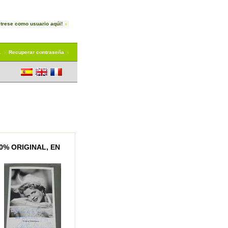
trese como usuario aqúi!
a
Recuperar contraseña
% ORIGINAL, EN