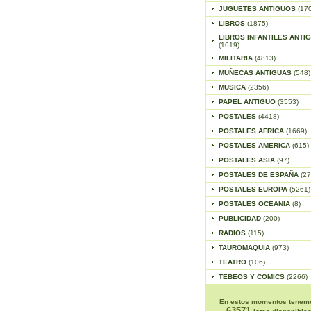
JUGUETES ANTIGUOS
(17
LIBROS
(1875)
LIBROS INFANTILES ANTI
(1619)
MILITARIA
(4813)
MUÑECAS ANTIGUAS
(548)
MUSICA
(2356)
PAPEL ANTIGUO
(3553)
POSTALES
(4418)
POSTALES AFRICA
(1669)
POSTALES AMERICA
(615)
POSTALES ASIA
(97)
POSTALES DE ESPAÑA
(27
POSTALES EUROPA
(5261)
POSTALES OCEANIA
(8)
PUBLICIDAD
(200)
RADIOS
(115)
TAUROMAQUIA
(973)
TEATRO
(106)
TEBEOS Y COMICS
(2266)
En estos momentos tenem
63571