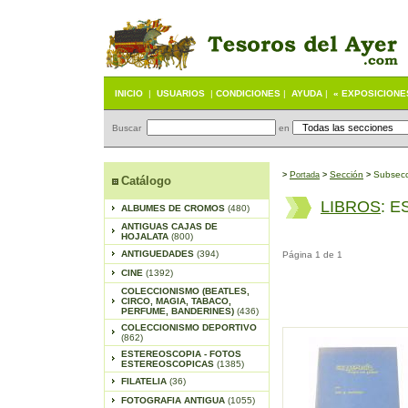
INICIO
|
USUARIOS
|
CONDICIONES
|
AYUDA
|
« EXPOSICIONE
Buscar
en
P
S
ección
Subsecc
>
ortada
>
>
Catálogo
LIBROS
: 
ALBUMES DE CROMOS
(480)
ANTIGUAS CAJAS DE
HOJALATA
(800)
ANTIGUEDADES
(394)
Página 1 de 1
CINE
(1392)
COLECCIONISMO (BEATLES,
CIRCO, MAGIA, TABACO,
PERFUME, BANDERINES)
(436)
COLECCIONISMO DEPORTIVO
(862)
ESTEREOSCOPIA - FOTOS
ESTEREOSCOPICAS
(1385)
FILATELIA
(36)
FOTOGRAFIA ANTIGUA
(1055)