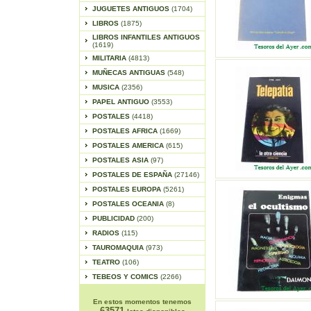
JUGUETES ANTIGUOS
(1704)
LIBROS
(1875)
LIBROS INFANTILES ANTIGUOS
(1619)
MILITARIA
(4813)
MUÑECAS ANTIGUAS
(548)
MUSICA
(2356)
PAPEL ANTIGUO
(3553)
POSTALES
(4418)
POSTALES AFRICA
(1669)
POSTALES AMERICA
(615)
POSTALES ASIA
(97)
POSTALES DE ESPAÑA
(27146)
POSTALES EUROPA
(5261)
POSTALES OCEANIA
(8)
PUBLICIDAD
(200)
RADIOS
(115)
TAUROMAQUIA
(973)
TEATRO
(106)
TEBEOS Y COMICS
(2266)
En estos momentos tenemos
63571