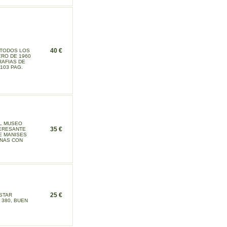
40 €
 TODOS LOS
ERO DE 1960
RAFIAS DE
 103 PAG.
EL MUSEO
35 €
TERESANTE
E MANISES
INAS CON
25 €
STAR
 380, BUEN