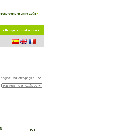
trese como usuario aqúi!
a
Recuperar contraseña
r página:
:
óN
35 €