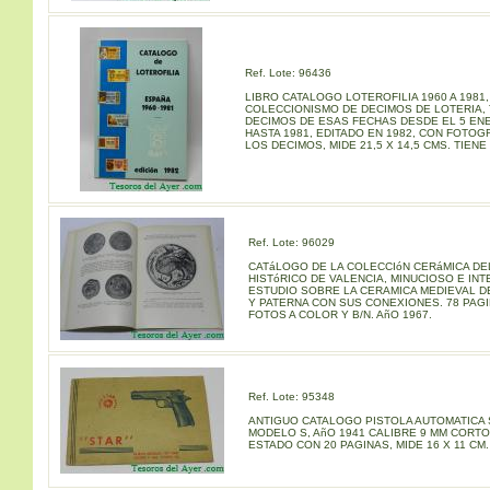
Ref. Lote: 96436
LIBRO CATALOGO LOTEROFILIA 1960 A 1981,
COLECCIONISMO DE DECIMOS DE LOTERIA,
DECIMOS DE ESAS FECHAS DESDE EL 5 EN
HASTA 1981, EDITADO EN 1982, CON FOTOG
LOS DECIMOS, MIDE 21,5 X 14,5 CMS. TIENE
Ref. Lote: 96029
CATáLOGO DE LA COLECCIóN CERáMICA D
HISTóRICO DE VALENCIA, MINUCIOSO E IN
ESTUDIO SOBRE LA CERAMICA MEDIEVAL D
Y PATERNA CON SUS CONEXIONES. 78 PAG
FOTOS A COLOR Y B/N. AñO 1967.
Ref. Lote: 95348
ANTIGUO CATALOGO PISTOLA AUTOMATICA 
MODELO S, AñO 1941 CALIBRE 9 MM CORTO
ESTADO CON 20 PAGINAS, MIDE 16 X 11 CM.