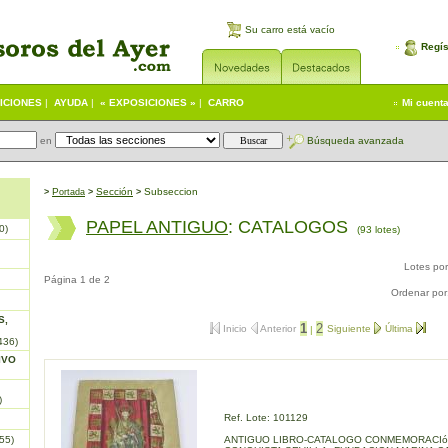
Su carro está vacío
Regís
ICIONES
|
AYUDA
|
« EXPOSICIONES »
|
CARRO
Mi cuent
en
Búsqueda avanzada
P
S
ección
Subseccion
>
ortada
>
>
PAPEL ANTIGUO
: CATALOGOS
0)
(93 lotes)
Lotes po
Página 1 de 2
Ordenar por
S,
1
2
Inicio
Anterior
Siguiente
Última
|
436)
IVO
)
Ref. Lote: 101129
55)
ANTIGUO LIBRO-CATALOGO CONMEMORACI