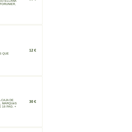
CASTELLANA
 FORUNIER,
12 €
S QUE
A CAJA DE
30 €
A, MARQUéS
 16 PAG. +