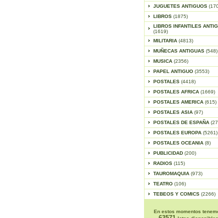
JUGUETES ANTIGUOS
(17
LIBROS
(1875)
LIBROS INFANTILES ANTI
(1619)
MILITARIA
(4813)
MUÑECAS ANTIGUAS
(548)
MUSICA
(2356)
PAPEL ANTIGUO
(3553)
POSTALES
(4418)
POSTALES AFRICA
(1669)
POSTALES AMERICA
(615)
POSTALES ASIA
(97)
POSTALES DE ESPAÑA
(27
POSTALES EUROPA
(5261)
POSTALES OCEANIA
(8)
PUBLICIDAD
(200)
RADIOS
(115)
TAUROMAQUIA
(973)
TEATRO
(106)
TEBEOS Y COMICS
(2266)
En estos momentos tenem
63571