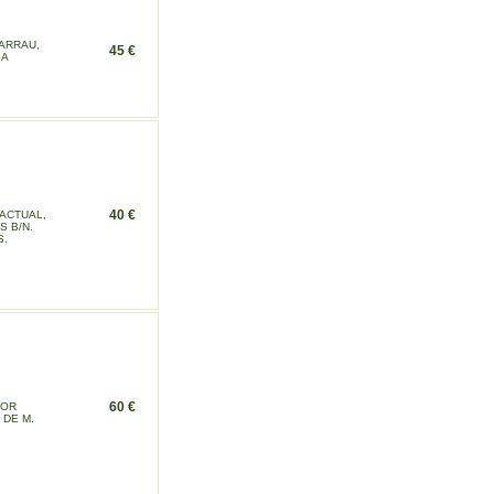
SARRAU,
45 €
SA
40 €
 ACTUAL,
S B/N.
S.
60 €
POR
 DE M.