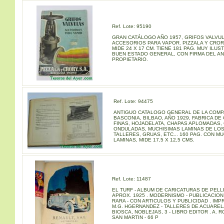
Ref. Lote: 95190
GRAN CATÁLOGO AÑO 1957, GRIFOS VALVU
ACCESORIOS PARA VAPOR. PIZZALA Y CRORY,
MIDE 24 X 17 CM. TIENE 181 PAG. MUY ILUS
BUEN ESTADO GENERAL, CON FIRMA DEL A
PROPIETARIO.
Ref. Lote: 94475
ANTIGUO CATALOGO GENERAL DE LA COMP
BASCONIA, BILBAO, AÑO 1929, FABRICA DE
FINAS, HOJADELATA, CHAPAS APLOMADAS,
ONDULADAS, MUCHISIMAS LAMINAS DE LO
TALLERES, GRUAS, ETC... 160 PAG. CON M
LAMINAS, MIDE 17,5 X 12,5 CMS.
Ref. Lote: 11487
EL TURF - ALBUM DE CARICATURAS DE PELLI
APROX. 1925 . MODERNISMO - PUBLICACIO
RARA - CON ARTICULOS Y PUBLICIDAD . IMPR
M.G. HGERNANDEZ - TALLERES DE ACUARE
BIOSCA, NOBLEJAS, 3 - LIBRO EDITOR . A. 
SAN MARTIN - 66 P