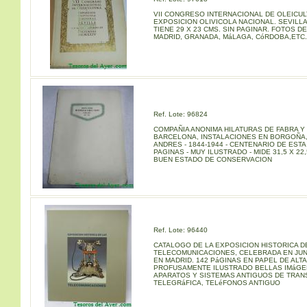
VII CONGRESO INTERNACIONAL DE OLEICUL
EXPOSICION OLIVICOLA NACIONAL. SEVILLA
TIENE 29 X 23 CMS. SIN PAGINAR. FOTOS DE
MADRID, GRANADA, MáLAGA, CóRDOBA,ETC.
Ref. Lote: 96824
COMPAÑIA ANONIMA HILATURAS DE FABRA Y
BARCELONA, INSTALACIONES EN BORGOÑA
ANDRES - 1844-1944 - CENTENARIO DE ESTA 
PAGINAS - MUY ILUSTRADO - MIDE 31,5 X 22
BUEN ESTADO DE CONSERVACION
Ref. Lote: 96440
CATALOGO DE LA EXPOSICION HISTORICA D
TELECOMUNICACIONES, CELEBRADA EN JUN
EN MADRID. 142 PáGINAS EN PAPEL DE ALTA
PROFUSAMENTE ILUSTRADO BELLAS IMáGE
APARATOS Y SISTEMAS ANTIGUOS DE TRAN
TELEGRáFICA, TELéFONOS ANTIGUO