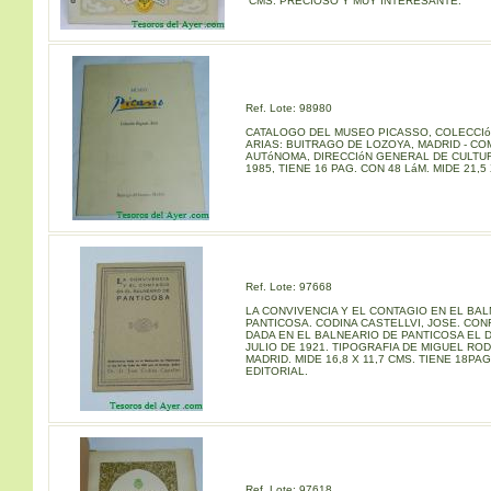
CMS. PRECIOSO Y MUY INTERESANTE.
Ref. Lote: 98980
CATALOGO DEL MUSEO PICASSO, COLECCI
ARIAS: BUITRAGO DE LOZOYA, MADRID - C
AUTóNOMA, DIRECCIóN GENERAL DE CULTUR
1985, TIENE 16 PAG. CON 48 LáM. MIDE 21,5
Ref. Lote: 97668
LA CONVIVENCIA Y EL CONTAGIO EN EL BA
PANTICOSA. CODINA CASTELLVI, JOSE. CON
DADA EN EL BALNEARIO DE PANTICOSA EL D
JULIO DE 1921. TIPOGRAFIA DE MIGUEL RO
MADRID. MIDE 16,8 X 11,7 CMS. TIENE 18PAG
EDITORIAL.
Ref. Lote: 97618