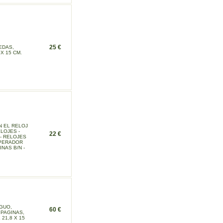
25 €
EDAS,
 X 15 CM.
N EL RELOJ
ELOJES -
22 €
- RELOJES
MPERADOR
INAS B/N -
GUO,
60 €
 PAGINAS,
21,8 X 15