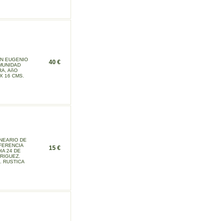
óN EUGENIO
40 €
OMUNIDAD
A, AñO
 X 16 CMS.
LNEARIO DE
FERENCIA
15 €
IA 24 DE
DRIGUEZ.
. RUSTICA