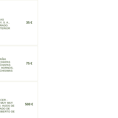
LAS
35 €
 S. A.,
TRADO.
NTERIOR
AÑIA
 CHAPAS
75 €
 CHAPAS
S HORNOS,
UCHISIMAS
CER -
N MUY MUY
500 €
. HIJOS DE
LADO DE
ROBERTO DE