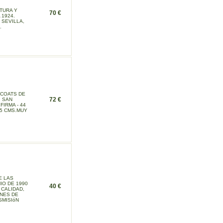
TURA Y
70 €
 1924.
 SEVILLA,
.
 COATS DE
72 €
, SAN
FIRMA - 44
,5 CMS.MUY
E LAS
IO DE 1990
40 €
 CALIDAD,
NES DE
SMISIóN