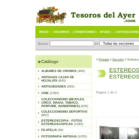
INICIO
|
USUARIOS
|
CONDICIONES
|
AYUDA
|
« EXPOSICIONE
Buscar
en
P
S
ección
Subsecc
>
ortada
>
>
Catálogo
ESTEREOS
ALBUMES DE CROMOS
(480)
ESTEREOS
ANTIGUAS CAJAS DE
HOJALATA
(800)
ANTIGUEDADES
(394)
Página 1 de 3
CINE
(1392)
COLECCIONISMO (BEATLES,
CIRCO, MAGIA, TABACO,
PERFUME, BANDERINES)
(436)
COLECCIONISMO DEPORTIVO
(862)
ESTEREOSCOPIA - FOTOS
ESTEREOSCOPICAS
(1385)
FILATELIA
(36)
FOTOGRAFIA ANTIGUA
(1055)