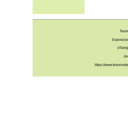
Teso
Exposicio
c/Sang
Ja
https://www.tesorosd