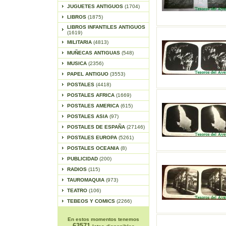
JUGUETES ANTIGUOS
(1704)
LIBROS
(1875)
LIBROS INFANTILES ANTIGUOS
(1619)
MILITARIA
(4813)
MUÑECAS ANTIGUAS
(548)
MUSICA
(2356)
PAPEL ANTIGUO
(3553)
POSTALES
(4418)
POSTALES AFRICA
(1669)
POSTALES AMERICA
(615)
POSTALES ASIA
(97)
POSTALES DE ESPAÑA
(27146)
POSTALES EUROPA
(5261)
POSTALES OCEANIA
(8)
PUBLICIDAD
(200)
RADIOS
(115)
TAUROMAQUIA
(973)
TEATRO
(106)
TEBEOS Y COMICS
(2266)
En estos momentos tenemos
63571