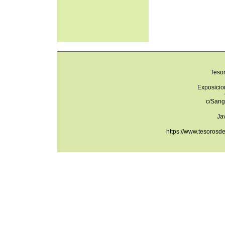
Teso
Exposicio
c/Sang
Ja
https://www.tesorosd