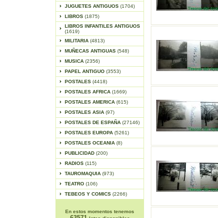
JUGUETES ANTIGUOS
(1704)
LIBROS
(1875)
LIBROS INFANTILES ANTIGUOS
(1619)
MILITARIA
(4813)
MUÑECAS ANTIGUAS
(548)
MUSICA
(2356)
PAPEL ANTIGUO
(3553)
POSTALES
(4418)
POSTALES AFRICA
(1669)
POSTALES AMERICA
(615)
POSTALES ASIA
(97)
POSTALES DE ESPAÑA
(27146)
POSTALES EUROPA
(5261)
POSTALES OCEANIA
(8)
PUBLICIDAD
(200)
RADIOS
(115)
TAUROMAQUIA
(973)
TEATRO
(106)
TEBEOS Y COMICS
(2266)
En estos momentos tenemos
63571