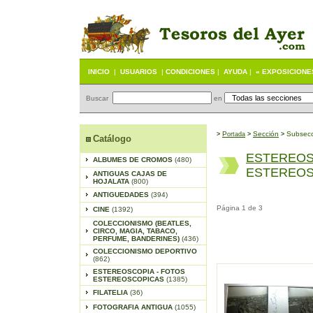
INICIO
|
USUARIOS
|
CONDICIONES
|
AYUDA
|
« EXPOSICIONE
Buscar
en
P
S
ección
Subsecc
>
ortada
>
>
Catálogo
ESTEREOS
ALBUMES DE CROMOS
(480)
ESTEREOS
ANTIGUAS CAJAS DE
HOJALATA
(800)
ANTIGUEDADES
(394)
Página 1 de 3
CINE
(1392)
COLECCIONISMO (BEATLES,
CIRCO, MAGIA, TABACO,
PERFUME, BANDERINES)
(436)
COLECCIONISMO DEPORTIVO
(862)
ESTEREOSCOPIA - FOTOS
ESTEREOSCOPICAS
(1385)
FILATELIA
(36)
FOTOGRAFIA ANTIGUA
(1055)