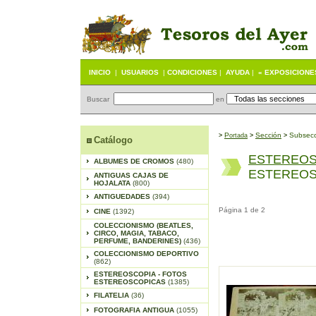
INICIO
|
USUARIOS
|
CONDICIONES
|
AYUDA
|
« EXPOSICIONE
Buscar
en
P
S
ección
Subsecc
>
ortada
>
>
Catálogo
ESTEREOS
ALBUMES DE CROMOS
(480)
ESTEREOS
ANTIGUAS CAJAS DE
HOJALATA
(800)
ANTIGUEDADES
(394)
Página 1 de 2
CINE
(1392)
COLECCIONISMO (BEATLES,
CIRCO, MAGIA, TABACO,
PERFUME, BANDERINES)
(436)
COLECCIONISMO DEPORTIVO
(862)
ESTEREOSCOPIA - FOTOS
ESTEREOSCOPICAS
(1385)
FILATELIA
(36)
FOTOGRAFIA ANTIGUA
(1055)