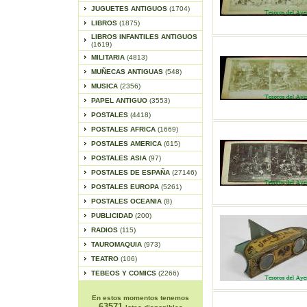
JUGUETES ANTIGUOS
(1704)
LIBROS
(1875)
LIBROS INFANTILES ANTIGUOS
(1619)
MILITARIA
(4813)
MUÑECAS ANTIGUAS
(548)
MUSICA
(2356)
PAPEL ANTIGUO
(3553)
POSTALES
(4418)
POSTALES AFRICA
(1669)
POSTALES AMERICA
(615)
POSTALES ASIA
(97)
POSTALES DE ESPAÑA
(27146)
POSTALES EUROPA
(5261)
POSTALES OCEANIA
(8)
PUBLICIDAD
(200)
RADIOS
(115)
TAUROMAQUIA
(973)
TEATRO
(106)
TEBEOS Y COMICS
(2266)
En estos momentos tenemos
63571