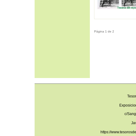
Página 1 de 2
Teso
Exposicio
c/Sang
Ja
https://www.tesorosd