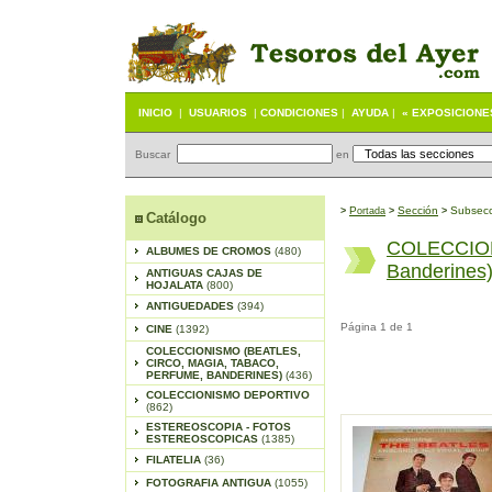
INICIO
|
USUARIOS
|
CONDICIONES
|
AYUDA
|
« EXPOSICIONE
Buscar
en
P
S
ección
Subsecc
>
ortada
>
>
Catálogo
COLECCIONI
ALBUMES DE CROMOS
(480)
Banderines
ANTIGUAS CAJAS DE
HOJALATA
(800)
ANTIGUEDADES
(394)
Página 1 de 1
CINE
(1392)
COLECCIONISMO (BEATLES,
CIRCO, MAGIA, TABACO,
PERFUME, BANDERINES)
(436)
COLECCIONISMO DEPORTIVO
(862)
ESTEREOSCOPIA - FOTOS
ESTEREOSCOPICAS
(1385)
FILATELIA
(36)
FOTOGRAFIA ANTIGUA
(1055)