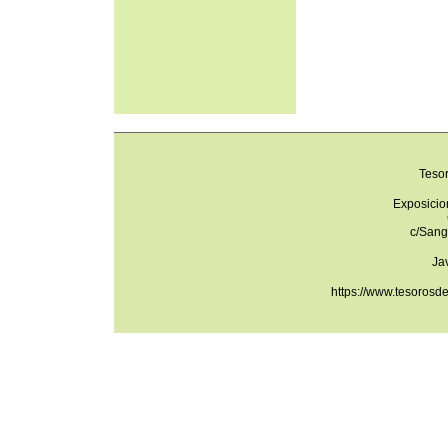
Teso
Exposicio
c/Sang
Ja
https://www.tesorosd