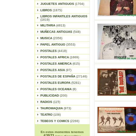
JUGUETES ANTIGUOS
(1704)
LIBROS
(1875)
LIBROS INFANTILES ANTIGUOS
(1619)
MILITARIA
(4813)
MUÑECAS ANTIGUAS
(548)
MUSICA
(2356)
PAPEL ANTIGUO
(3553)
POSTALES
(4418)
POSTALES AFRICA
(1669)
POSTALES AMERICA
(615)
POSTALES ASIA
(97)
POSTALES DE ESPAÑA
(27146)
POSTALES EUROPA
(5261)
POSTALES OCEANIA
(8)
PUBLICIDAD
(200)
RADIOS
(115)
TAUROMAQUIA
(973)
TEATRO
(106)
TEBEOS Y COMICS
(2266)
En estos momentos tenemos
63571