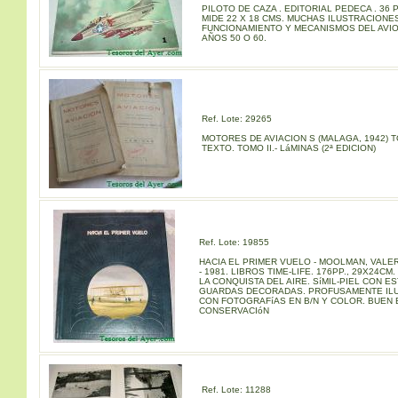
PILOTO DE CAZA . EDITORIAL PEDECA . 36 
MIDE 22 X 18 CMS. MUCHAS ILUSTRACIONE
FUNCIONAMIENTO Y MECANISMOS DEL AVIO
AÑOS 50 O 60.
Ref. Lote: 29265
MOTORES DE AVIACION S (MALAGA, 1942) TO
TEXTO. TOMO II.- LáMINAS (2ª EDICION)
Ref. Lote: 19855
HACIA EL PRIMER VUELO - MOOLMAN, VALE
- 1981. LIBROS TIME-LIFE. 176PP., 29X24CM
LA CONQUISTA DEL AIRE. SíMIL-PIEL CON E
GUARDAS DECORADAS. PROFUSAMENTE IL
CON FOTOGRAFíAS EN B/N Y COLOR. BUEN
CONSERVACIóN
Ref. Lote: 11288