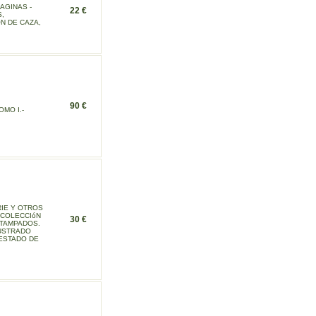
PAGINAS -
22 €
S,
N DE CAZA,
90 €
MO I.-
RIE Y OTROS
. COLECCIóN
30 €
STAMPADOS.
USTRADO
 ESTADO DE