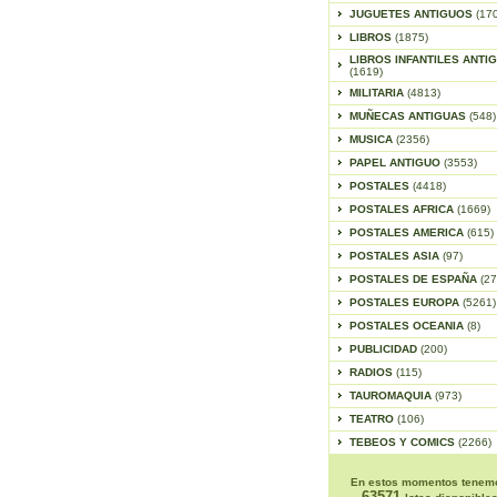
JUGUETES ANTIGUOS
(17
LIBROS
(1875)
LIBROS INFANTILES ANTI
(1619)
MILITARIA
(4813)
MUÑECAS ANTIGUAS
(548)
MUSICA
(2356)
PAPEL ANTIGUO
(3553)
POSTALES
(4418)
POSTALES AFRICA
(1669)
POSTALES AMERICA
(615)
POSTALES ASIA
(97)
POSTALES DE ESPAÑA
(27
POSTALES EUROPA
(5261)
POSTALES OCEANIA
(8)
PUBLICIDAD
(200)
RADIOS
(115)
TAUROMAQUIA
(973)
TEATRO
(106)
TEBEOS Y COMICS
(2266)
En estos momentos tenem
63571