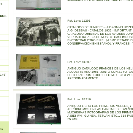
04)
GUOS
Ref. Lote: 11291
CATALOGO DE JUNKERS - JU52/3M -FLUGZ
A.G. DESSAU - CATALOG 1932 - IMPORTANT
CATALOGO ORIGINAL DE LOS AVIONES JUN
VERDADERA PIEZA DE MUSEO, CASI IMPOS
ENCONTRAR OTRO EN EL MISMO ESTADO D
CONSERVACION EN ESPAÑOL Y FRANCES - 
Ref. Lote: 84207
ANTIGUO CATALOGO FRANCES DE LOS HE
ALOUETTE AÑO 1961, JUNTO CON 21 FOTO
146)
HELICOPTEROS, TODO ELLO MIDE 28 X 21 
APROXIMADAMENTE.
Ref. Lote: 83316
ANTIGUO LIBRO LOS PRIMEROS VUELOS Y
AERÓDROMOS EN LAS CAPITALES ESPAÑOL
MUCHISIMAS FOTOGRAFIAS DE LOS PRIME
A SIDI IFNI, GUINEA, TETUAN, ETC... 318 PA
25 CMS.
os