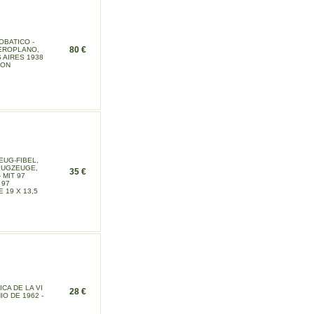
OBATICO -
80 €
AEROPLANO,
 AIRES 1938
CON
EUG-FIBEL,
FLUGZEUGE,
35 €
 MIT 97
 97
 19 X 13,5
CA DE LA VI
28 €
IO DE 1962 -