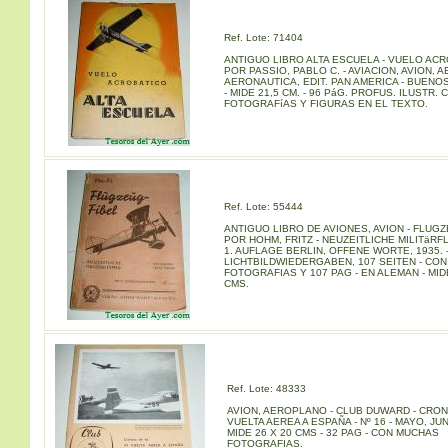
s
Ref. Lote: 71404
ANTIGUO LIBRO ALTA ESCUELA - VUELO ACR
POR PASSIO, PABLO C. - AVIACION, AVION, 
AERONAUTICA, EDIT. PAN AMERICA - BUENOS
- MIDE 21,5 CM. - 96 PáG. PROFUS. ILUSTR. 
FOTOGRAFíAS Y FIGURAS EN EL TEXTO.
Ref. Lote: 55444
ANTIGUO LIBRO DE AVIONES, AVION - FLUGZ
POR HOHM, FRITZ - NEUZEITLICHE MILITäR
1. AUFLAGE BERLIN, OFFENE WORTE, 1935. -
LICHTBILDWIEDERGABEN, 107 SEITEN - CON
FOTOGRAFIAS Y 107 PAG - EN ALEMAN - MIDE
CMS.
Ref. Lote: 48333
AVION, AEROPLANO - CLUB DUWARD - CRONI
VUELTA AEREA A ESPAÑA - Nº 16 - MAYO, JUN
MIDE 26 X 20 CMS - 32 PAG - CON MUCHAS
FOTOGRAFIAS.