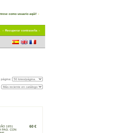
trese como usuario aqúi!
a
Recuperar contraseña
r página:
:
60 €
AÑO 1951
9 PAG. CON
CMS.