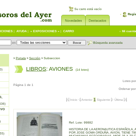
Su carro está vacío
Regís
ICIONES
|
AYUDA
|
« EXPOSICIONES »
|
CARRO
Mi cuent
en
Búsqueda avanzada
P
S
ección
Subseccion
>
ortada
>
>
LIBROS
: AVIONES
0)
(14 lotes)
Lotes po
Página 1 de 1
Ordenar por
S,
1
Inicio
Anterior
Siguiente
Última
436)
IVO
)
Ref. Lote: 99882
HISTORIA DE LA AERONAUTICA ESPAÑOLA, 
POR JOSE GOMA ORDUÑA, AVION, TIENE 79
55)
MUCHISIMAS FOTOGRAFIAS, MIDE 25 X 20 