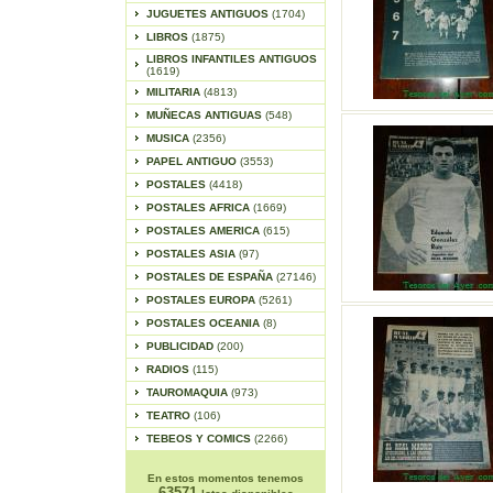
JUGUETES ANTIGUOS
(1704)
LIBROS
(1875)
LIBROS INFANTILES ANTIGUOS
(1619)
MILITARIA
(4813)
MUÑECAS ANTIGUAS
(548)
MUSICA
(2356)
PAPEL ANTIGUO
(3553)
POSTALES
(4418)
POSTALES AFRICA
(1669)
POSTALES AMERICA
(615)
POSTALES ASIA
(97)
POSTALES DE ESPAÑA
(27146)
POSTALES EUROPA
(5261)
POSTALES OCEANIA
(8)
PUBLICIDAD
(200)
RADIOS
(115)
TAUROMAQUIA
(973)
TEATRO
(106)
TEBEOS Y COMICS
(2266)
En estos momentos tenemos
63571