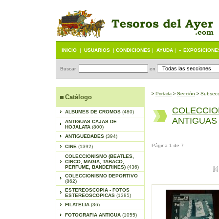
INICIO
|
USUARIOS
|
CONDICIONES
|
AYUDA
|
« EXPOSICIONE
Buscar
en
P
S
ección
Subsecc
>
ortada
>
>
Catálogo
COLECCIO
ALBUMES DE CROMOS
(480)
ANTIGUA
ANTIGUAS CAJAS DE
HOJALATA
(800)
ANTIGUEDADES
(394)
Página 1 de 7
CINE
(1392)
COLECCIONISMO (BEATLES,
CIRCO, MAGIA, TABACO,
PERFUME, BANDERINES)
(436)
COLECCIONISMO DEPORTIVO
(862)
ESTEREOSCOPIA - FOTOS
ESTEREOSCOPICAS
(1385)
FILATELIA
(36)
FOTOGRAFIA ANTIGUA
(1055)