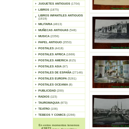
JUGUETES ANTIGUOS
(1704)
LIBROS
(1875)
LIBROS INFANTILES ANTIGUOS
(1619)
MILITARIA
(4813)
MUÑECAS ANTIGUAS
(548)
MUSICA
(2356)
PAPEL ANTIGUO
(3553)
POSTALES
(4418)
POSTALES AFRICA
(1669)
POSTALES AMERICA
(615)
POSTALES ASIA
(97)
POSTALES DE ESPAÑA
(27146)
POSTALES EUROPA
(5261)
POSTALES OCEANIA
(8)
PUBLICIDAD
(200)
RADIOS
(115)
TAUROMAQUIA
(973)
TEATRO
(106)
TEBEOS Y COMICS
(2266)
En estos momentos tenemos
63571