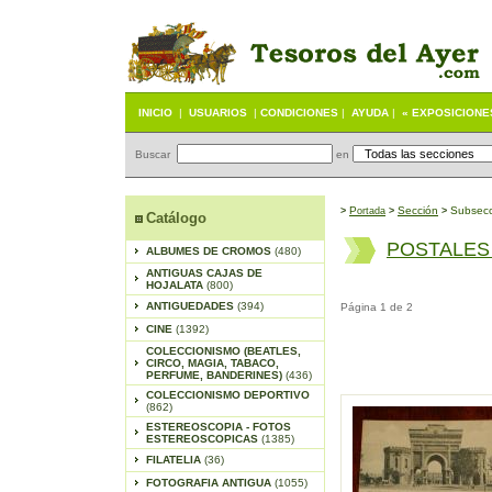
INICIO
|
USUARIOS
|
CONDICIONES
|
AYUDA
|
« EXPOSICIONE
Buscar
en
P
S
ección
Subsecc
>
ortada
>
>
Catálogo
POSTALES
ALBUMES DE CROMOS
(480)
ANTIGUAS CAJAS DE
HOJALATA
(800)
ANTIGUEDADES
(394)
Página 1 de 2
CINE
(1392)
COLECCIONISMO (BEATLES,
CIRCO, MAGIA, TABACO,
PERFUME, BANDERINES)
(436)
COLECCIONISMO DEPORTIVO
(862)
ESTEREOSCOPIA - FOTOS
ESTEREOSCOPICAS
(1385)
FILATELIA
(36)
FOTOGRAFIA ANTIGUA
(1055)