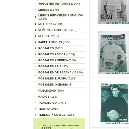
JUGUETES ANTIGUOS
(1704)
LIBROS
(1875)
LIBROS INFANTILES ANTIGUOS
(1619)
MILITARIA
(4813)
MUÑECAS ANTIGUAS
(548)
MUSICA
(2356)
PAPEL ANTIGUO
(3553)
POSTALES
(4418)
POSTALES AFRICA
(1669)
POSTALES AMERICA
(615)
POSTALES ASIA
(97)
POSTALES DE ESPAÑA
(27146)
POSTALES EUROPA
(5261)
POSTALES OCEANIA
(8)
PUBLICIDAD
(200)
RADIOS
(115)
TAUROMAQUIA
(973)
TEATRO
(106)
TEBEOS Y COMICS
(2266)
En estos momentos tenemos
63571