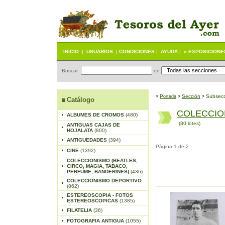
INICIO
|
USUARIOS
|
CONDICIONES
|
AYUDA
|
« EXPOSICIONE
Buscar
en
P
S
ección
Subsecc
>
ortada
>
>
Catálogo
COLECCIO
ALBUMES DE CROMOS
(480)
(80 lotes)
ANTIGUAS CAJAS DE
HOJALATA
(800)
ANTIGUEDADES
(394)
Página 1 de 2
CINE
(1392)
COLECCIONISMO (BEATLES,
CIRCO, MAGIA, TABACO,
PERFUME, BANDERINES)
(436)
COLECCIONISMO DEPORTIVO
(862)
ESTEREOSCOPIA - FOTOS
ESTEREOSCOPICAS
(1385)
FILATELIA
(36)
FOTOGRAFIA ANTIGUA
(1055)