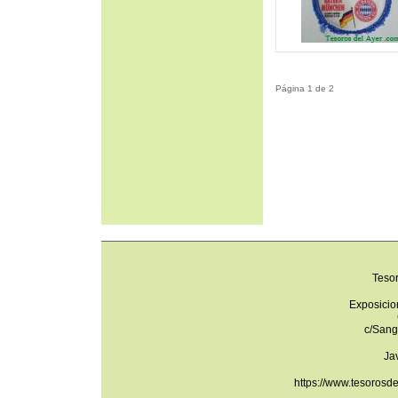
Página 1 de 2
Teso
Exposicio
c/Sang
Ja
https://www.tesorosd