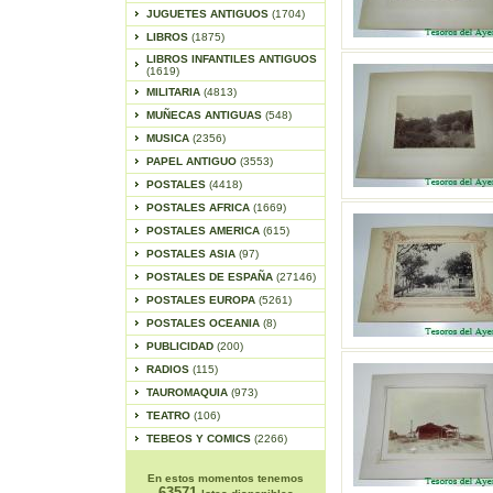
JUGUETES ANTIGUOS
(1704)
LIBROS
(1875)
LIBROS INFANTILES ANTIGUOS
(1619)
MILITARIA
(4813)
MUÑECAS ANTIGUAS
(548)
MUSICA
(2356)
PAPEL ANTIGUO
(3553)
POSTALES
(4418)
POSTALES AFRICA
(1669)
POSTALES AMERICA
(615)
POSTALES ASIA
(97)
POSTALES DE ESPAÑA
(27146)
POSTALES EUROPA
(5261)
POSTALES OCEANIA
(8)
PUBLICIDAD
(200)
RADIOS
(115)
TAUROMAQUIA
(973)
TEATRO
(106)
TEBEOS Y COMICS
(2266)
En estos momentos tenemos
63571