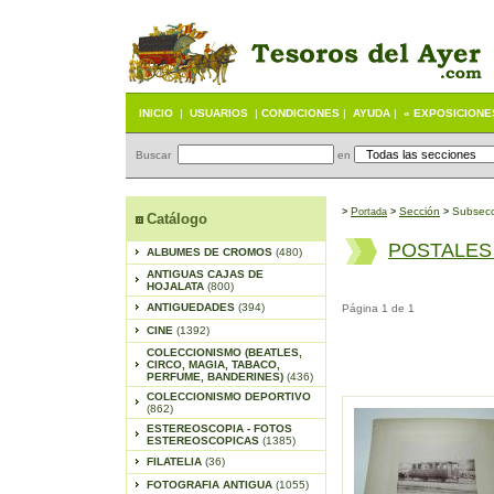
INICIO
|
USUARIOS
|
CONDICIONES
|
AYUDA
|
« EXPOSICIONE
Buscar
en
P
S
ección
Subsecc
>
ortada
>
>
Catálogo
POSTALES
ALBUMES DE CROMOS
(480)
ANTIGUAS CAJAS DE
HOJALATA
(800)
ANTIGUEDADES
(394)
Página 1 de 1
CINE
(1392)
COLECCIONISMO (BEATLES,
CIRCO, MAGIA, TABACO,
PERFUME, BANDERINES)
(436)
COLECCIONISMO DEPORTIVO
(862)
ESTEREOSCOPIA - FOTOS
ESTEREOSCOPICAS
(1385)
FILATELIA
(36)
FOTOGRAFIA ANTIGUA
(1055)