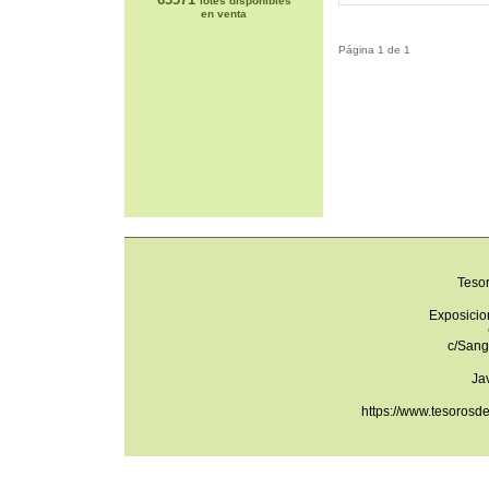
lotes disponibles
en venta
Página 1 de 1
Teso
Exposicio
c/Sang
Ja
https://www.tesorosd