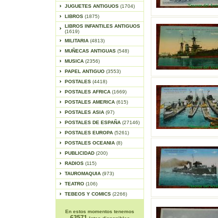
JUGUETES ANTIGUOS
(1704)
LIBROS
(1875)
LIBROS INFANTILES ANTIGUOS
(1619)
MILITARIA
(4813)
MUÑECAS ANTIGUAS
(548)
MUSICA
(2356)
PAPEL ANTIGUO
(3553)
POSTALES
(4418)
POSTALES AFRICA
(1669)
POSTALES AMERICA
(615)
POSTALES ASIA
(97)
POSTALES DE ESPAÑA
(27146)
POSTALES EUROPA
(5261)
POSTALES OCEANIA
(8)
PUBLICIDAD
(200)
RADIOS
(115)
TAUROMAQUIA
(973)
TEATRO
(106)
TEBEOS Y COMICS
(2266)
En estos momentos tenemos
63571