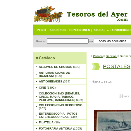
INICIO
|
USUARIOS
|
CONDICIONES
|
AYUDA
|
« EXPOSICIONE
Buscar
en
P
S
ección
Subsecc
>
ortada
>
>
Catálogo
POSTALES
ALBUMES DE CROMOS
(480)
ANTIGUAS CAJAS DE
HOJALATA
(800)
ANTIGUEDADES
(394)
Página 1 de 14
CINE
(1392)
COLECCIONISMO (BEATLES,
Inicio
CIRCO, MAGIA, TABACO,
PERFUME, BANDERINES)
(436)
COLECCIONISMO DEPORTIVO
(862)
ESTEREOSCOPIA - FOTOS
ESTEREOSCOPICAS
(1385)
FILATELIA
(36)
FOTOGRAFIA ANTIGUA
(1055)