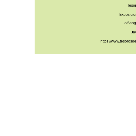
Teso
Exposicio
c/Sang
Ja
https://www.tesorosd