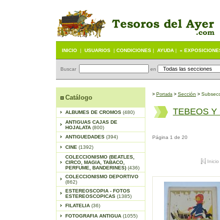
INICIO
|
USUARIOS
|
CONDICIONES
|
AYUDA
|
« EXPOSICIONE
Buscar
en
P
S
ección
Subsecc
>
ortada
>
>
Catálogo
TEBEOS Y
ALBUMES DE CROMOS
(480)
ANTIGUAS CAJAS DE
HOJALATA
(800)
ANTIGUEDADES
(394)
Página 1 de 20
CINE
(1392)
COLECCIONISMO (BEATLES,
Inicio
CIRCO, MAGIA, TABACO,
PERFUME, BANDERINES)
(436)
COLECCIONISMO DEPORTIVO
(862)
ESTEREOSCOPIA - FOTOS
ESTEREOSCOPICAS
(1385)
FILATELIA
(36)
FOTOGRAFIA ANTIGUA
(1055)