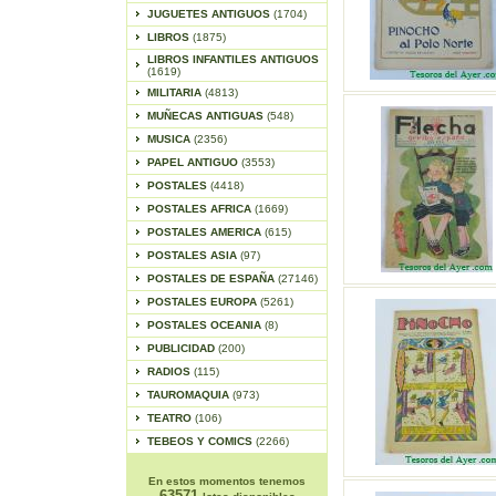
JUGUETES ANTIGUOS
(1704)
LIBROS
(1875)
LIBROS INFANTILES ANTIGUOS
(1619)
MILITARIA
(4813)
MUÑECAS ANTIGUAS
(548)
MUSICA
(2356)
PAPEL ANTIGUO
(3553)
POSTALES
(4418)
POSTALES AFRICA
(1669)
POSTALES AMERICA
(615)
POSTALES ASIA
(97)
POSTALES DE ESPAÑA
(27146)
POSTALES EUROPA
(5261)
POSTALES OCEANIA
(8)
PUBLICIDAD
(200)
RADIOS
(115)
TAUROMAQUIA
(973)
TEATRO
(106)
TEBEOS Y COMICS
(2266)
En estos momentos tenemos
63571