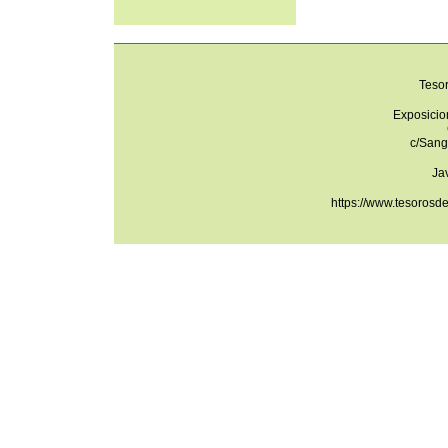
Teso
Exposicio
c/Sang
Ja
https://www.tesorosd