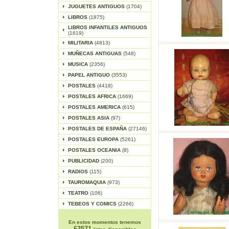
JUGUETES ANTIGUOS
(1704)
LIBROS
(1875)
LIBROS INFANTILES ANTIGUOS
(1619)
MILITARIA
(4813)
MUÑECAS ANTIGUAS
(548)
MUSICA
(2356)
PAPEL ANTIGUO
(3553)
POSTALES
(4418)
POSTALES AFRICA
(1669)
POSTALES AMERICA
(615)
POSTALES ASIA
(97)
POSTALES DE ESPAÑA
(27146)
POSTALES EUROPA
(5261)
POSTALES OCEANIA
(8)
PUBLICIDAD
(200)
RADIOS
(115)
TAUROMAQUIA
(973)
TEATRO
(106)
TEBEOS Y COMICS
(2266)
En estos momentos tenemos
63571