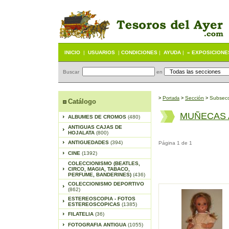
INICIO
|
USUARIOS
|
CONDICIONES
|
AYUDA
|
« EXPOSICIONE
Buscar
en
P
S
ección
Subsecc
>
ortada
>
>
Catálogo
MUÑECAS 
ALBUMES DE CROMOS
(480)
ANTIGUAS CAJAS DE
HOJALATA
(800)
ANTIGUEDADES
(394)
Página 1 de 1
CINE
(1392)
COLECCIONISMO (BEATLES,
CIRCO, MAGIA, TABACO,
PERFUME, BANDERINES)
(436)
COLECCIONISMO DEPORTIVO
(862)
ESTEREOSCOPIA - FOTOS
ESTEREOSCOPICAS
(1385)
FILATELIA
(36)
FOTOGRAFIA ANTIGUA
(1055)