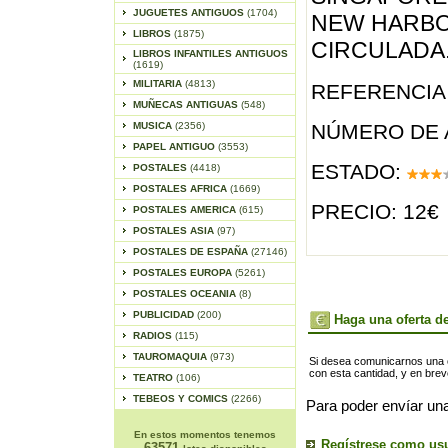
JUGUETES ANTIGUOS
(1704)
NEW HARBOU
LIBROS
(1875)
CIRCULADA
LIBROS INFANTILES ANTIGUOS
(1619)
MILITARIA
(4813)
REFERENCIA 
MUÑECAS ANTIGUAS
(548)
MUSICA
(2356)
NÚMERO DE 
PAPEL ANTIGUO
(3553)
ESTADO:
POSTALES
(4418)
POSTALES AFRICA
(1669)
PRECIO: 12€
POSTALES AMERICA
(615)
POSTALES ASIA
(97)
POSTALES DE ESPAÑA
(27146)
POSTALES EUROPA
(5261)
POSTALES OCEANIA
(8)
PUBLICIDAD
(200)
Haga una oferta de
RADIOS
(115)
TAUROMAQUIA
(973)
Si desea comunicarnos una of
con esta cantidad, y en bre
TEATRO
(106)
TEBEOS Y COMICS
(2266)
Para poder envíar una
En estos momentos tenemos
Regístrese como us
63571