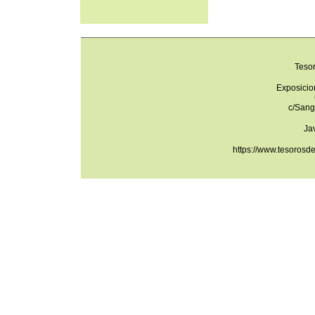
Teso
Exposicio
c/Sang
Ja
https://www.tesorosd