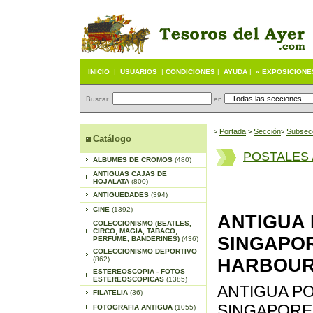
INICIO
|
USUARIOS
|
CONDICIONES
|
AYUDA
|
« EXPOSICIONE
Buscar
en
Portada
S
ección
Subsec
>
>
>
Catálogo
POSTALES 
ALBUMES DE CROMOS
(480)
ANTIGUAS CAJAS DE
HOJALATA
(800)
ANTIGUEDADES
(394)
CINE
(1392)
ANTIGUA 
COLECCIONISMO (BEATLES,
CIRCO, MAGIA, TABACO,
SINGAPOR
PERFUME, BANDERINES)
(436)
COLECCIONISMO DEPORTIVO
(862)
HARBOUR 
ESTEREOSCOPIA - FOTOS
ESTEREOSCOPICAS
(1385)
ANTIGUA PO
FILATELIA
(36)
SINGAPORE
FOTOGRAFIA ANTIGUA
(1055)