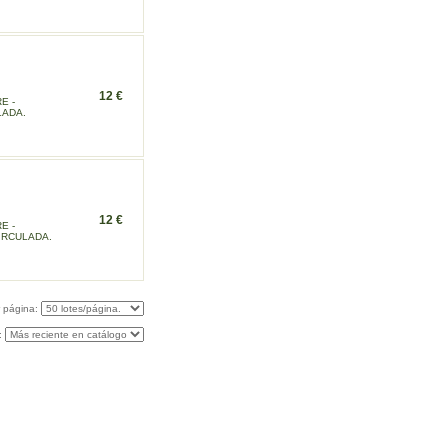
12 €
E -
LADA.
12 €
E -
IRCULADA.
r página:
: