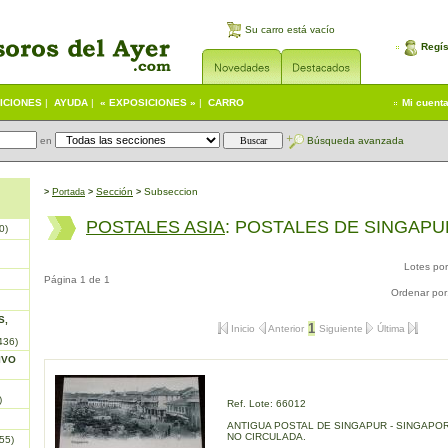
Su carro está vacío
Regís
ICIONES
|
AYUDA
|
« EXPOSICIONES »
|
CARRO
Mi cuent
en
Búsqueda avanzada
P
S
ección
Subseccion
>
ortada
>
>
POSTALES ASIA
: POSTALES DE SINGAP
0)
Lotes po
Página 1 de 1
Ordenar por
S,
1
Inicio
Anterior
Siguiente
Última
436)
IVO
)
Ref. Lote: 66012
ANTIGUA POSTAL DE SINGAPUR - SINGAPORE 
NO CIRCULADA.
55)