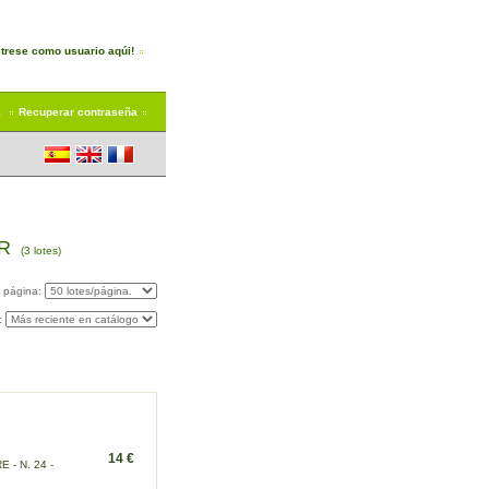
trese como usuario aqúi!
a
Recuperar contraseña
UR
(3 lotes)
r página:
:
14 €
- N. 24 -