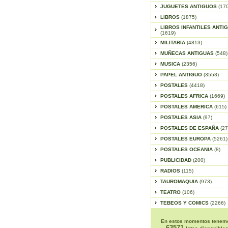
JUGUETES ANTIGUOS
(17
LIBROS
(1875)
LIBROS INFANTILES ANTI
(1619)
MILITARIA
(4813)
MUÑECAS ANTIGUAS
(548)
MUSICA
(2356)
PAPEL ANTIGUO
(3553)
POSTALES
(4418)
POSTALES AFRICA
(1669)
POSTALES AMERICA
(615)
POSTALES ASIA
(97)
POSTALES DE ESPAÑA
(27
POSTALES EUROPA
(5261)
POSTALES OCEANIA
(8)
PUBLICIDAD
(200)
RADIOS
(115)
TAUROMAQUIA
(973)
TEATRO
(106)
TEBEOS Y COMICS
(2266)
En estos momentos tenem
63571